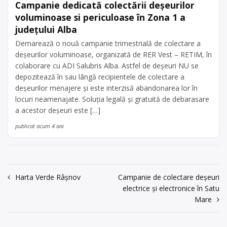
Campanie dedicată colectării deșeurilor
voluminoase si periculoase în Zona 1 a
județului Alba
Demarează o nouă campanie trimestrială de colectare a
deșeurilor voluminoase, organizată de RER Vest – RETIM, în
colaborare cu ADI Salubris Alba. Astfel de deșeuri NU se
depozitează în sau lângă recipientele de colectare a
deșeurilor menajere și este interzisă abandonarea lor în
locuri neamenajate. Soluția legală și gratuită de debarasare
a acestor deșeuri este […]
publicat acum 4 ani
Navigare
Harta Verde Râșnov
Campanie de colectare deșeuri
electrice și electronice în Satu
în
Mare
articole