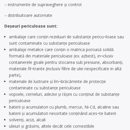
– instrumente de supraveghere şi control
– distribuitoare automate
Deșeuri periculoase sunt:
ambalaje care conţin reziduuri de substanţe pericu¬loase sau
sunt contaminate cu substanţe periculoase
ambalaje metalice care conţin o matrica poroasă solidă
formată din materiale periculoase (ex. azbest), in¬clusiv
containerele goale pentru stocarea sub presiune, absorbanţi,
materiale fil¬trante (inclusiv filtre de ulei nespecificate in altă
parte),
materiale de lustruire şi îm¬brăcăminte de protecţie
contaminate cu substanţe periculoase
vopsele, cerneluri, adezivi şi răşini cu conţinut de substanţe
periculoase
baterii şi acumulatori cu plumb, mercur, Ni-Cd, alcaline sau
baterii şi acumulatori nesortate conţinând aces¬te baterii
solvenţi, acizi, alcali
uleiuri şi grăsimi, altele decât cele comestibile