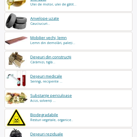
Ulei de motor, ulei de gătit...
Anvelope uzate
Cauciucuri...
Mobilier vechi, lemn
Lemn din demolări, paleți...
Deșeuri din construcții
Cărămizi, tiglă...
Deșeuri medicale
Seringi, recipente ...
Substanțe periculoase
Acizi, solvenți ...
Biodegradabile
Resturi vegetale, organice..
Deșeuri reziduale