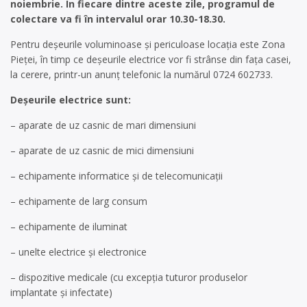
noiembrie. În fiecare dintre aceste zile, programul de
colectare va fi în intervalul orar 10.30-18.30.
Pentru deşeurile voluminoase și periculoase locația este Zona
Pieței, în timp ce deşeurile electrice vor fi strânse din faţa casei,
la cerere, printr-un anunţ telefonic la numărul 0724 602733.
Deșeurile electrice sunt:
– aparate de uz casnic de mari dimensiuni
– aparate de uz casnic de mici dimensiuni
– echipamente informatice şi de telecomunicaţii
– echipamente de larg consum
– echipamente de iluminat
– unelte electrice şi electronice
– dispozitive medicale (cu excepţia tuturor produselor
implantate şi infectate)