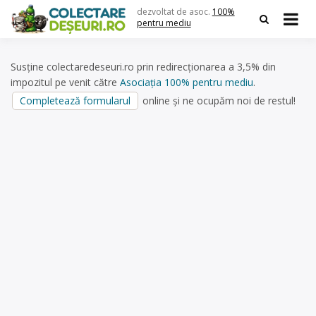
Skip
dezvoltat de asoc.
100%
to
pentru mediu
content
Susține colectaredeseuri.ro prin redirecționarea a 3,5% din
impozitul pe venit către
Asociația 100% pentru mediu
.
Completează formularul
online și ne ocupăm noi de restul!