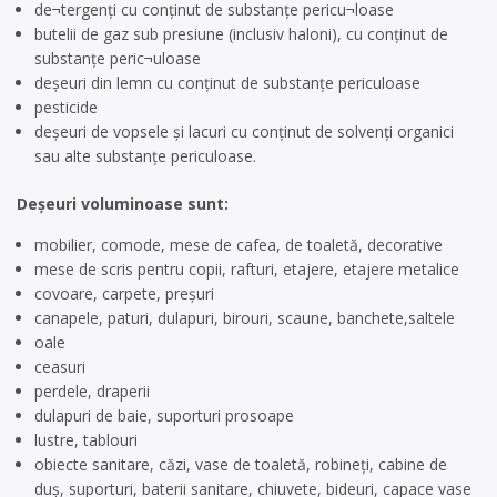
de¬tergenţi cu conţinut de substanţe pericu¬loase
butelii de gaz sub presiune (inclusiv haloni), cu conţinut de
substanţe peric¬uloase
deşeuri din lemn cu conţinut de substanţe periculoase
pesticide
deşeuri de vopsele şi lacuri cu conţinut de solvenţi organici
sau alte substanţe periculoase.
Deșeuri voluminoase sunt:
mobilier, comode, mese de cafea, de toaletă, decorative
mese de scris pentru copii, rafturi, etajere, etajere metalice
covoare, carpete, preșuri
canapele, paturi, dulapuri, birouri, scaune, banchete,saltele
oale
ceasuri
perdele, draperii
dulapuri de baie, suporturi prosoape
lustre, tablouri
obiecte sanitare, căzi, vase de toaletă, robineți, cabine de
duș, suporturi, baterii sanitare, chiuvete, bideuri, capace vase