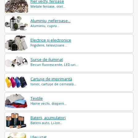
Fier vechi, feroase
Metale feroase, otel...
Aluminiu, neferoase...
Aluminiu, cupru...
Electrice și electronice
Frigidere, televizoare...
Surse de iluminat
Becuri fluorescente, LED-uri...
Cartușe de imprimantă
toner, cartușe de cerneală...
Textile
Haine vechi, draperii...
Baterii, acumulatori
Baterii auto, Li-Ion...
Ulei uzat