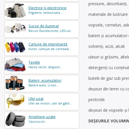
presiune, absorbanţi, m
Electrice și electronice
Frigidere, televizoare...
materiale de lustruir
vopsele, cerneluri, ad
Surse de iluminat
Becuri fluorescente, LED-uri...
baterii şi acumulatori
Cartușe de imprimantă
solvenţi, acizi, alcali
toner, cartușe de cerneală...
uleiuri şi grăsimi, alt
Textile
detergenţi cu conţinu
Haine vechi, draperii...
butelii de gaz sub pre
Baterii, acumulatori
Baterii auto, Li-Ion...
deşeuri din lemn cu c
Ulei uzat
pesticide
Ulei de motor, ulei de gătit...
deşeuri de vopsele şi 
Anvelope uzate
DEŞEURILE VOLUMI
Cauciucuri...