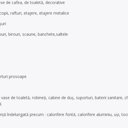
e de cafea, de toaletă, decorative
opii, rafturi, etajere, etajere metalice
șuri
puri, birouri, scaune, banchete,saltele
orturi prosoape
, vase de toaletă, robineți, cabine de duș, suporturi, baterii sanitare,
ă
nță îndelungată precum : calorifere fontă, calorifere aluminiu, uși, tocu