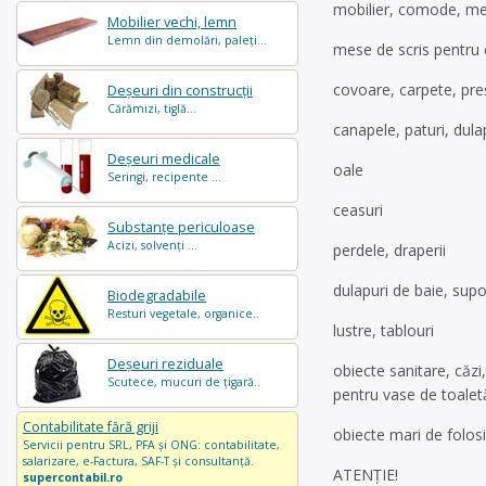
mobilier, comode, mes
Mobilier vechi, lemn
Lemn din demolări, paleți...
mese de scris pentru c
covoare, carpete, pre
Deșeuri din construcții
Cărămizi, tiglă...
canapele, paturi, dula
Deșeuri medicale
oale
Seringi, recipente ...
ceasuri
Substanțe periculoase
Acizi, solvenți ...
perdele, draperii
dulapuri de baie, sup
Biodegradabile
Resturi vegetale, organice..
lustre, tablouri
Deșeuri reziduale
obiecte sanitare, căzi
Scutece, mucuri de țigară..
pentru vase de toalet
Contabilitate fără griji
obiecte mari de folosi
Servicii pentru SRL, PFA și ONG: contabilitate,
salarizare, e-Factura, SAF-T și consultanță.
ATENŢIE!
supercontabil.ro