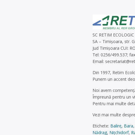
SC RETIM ECOLOGIC
SA – Timișoara, str. G
Jud Timișoara CUI: R
Tel: 0256/499.537; fa
Email:
secretariat@re
Din 1997, Retim Ecolo
Punem un accent deoseb
Noi avem competență, 
Împreună pentru un vii
Pentru mai multe detal
Vezi mai multe despr
Etichete:
Balinț
,
Bara
Nădrag
,
Nițchidorf
,
R