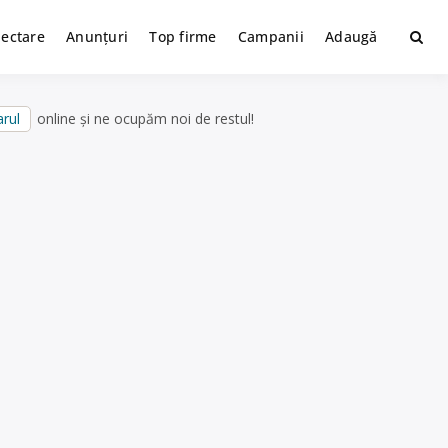
lectare
Anunțuri
Top firme
Campanii
Adaugă
rul
online și ne ocupăm noi de restul!