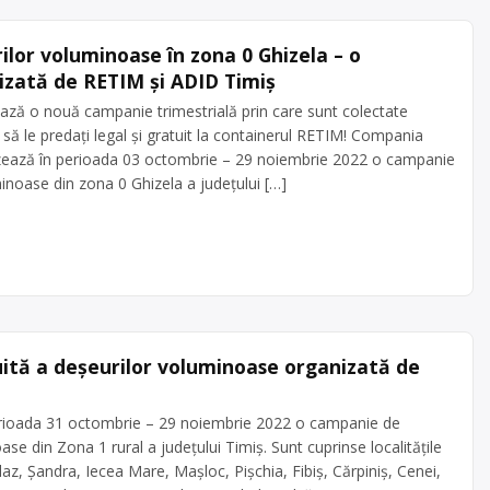
ilor voluminoase în zona 0 Ghizela – o
izată de RETIM și ADID Timiș
ză o nouă campanie trimestrială prin care sunt colectate
să le predați legal și gratuit la containerul RETIM! Compania
ează în perioada 03 octombrie – 29 noiembrie 2022 o campanie
inoase din zona 0 Ghizela a judeţului […]
ită a deșeurilor voluminoase organizată de
rioada 31 octombrie – 29 noiembrie 2022 o campanie de
se din Zona 1 rural a judeţului Timiş. Sunt cuprinse localitățile
az, Șandra, Iecea Mare, Mașloc, Pișchia, Fibiș, Cărpiniș, Cenei,