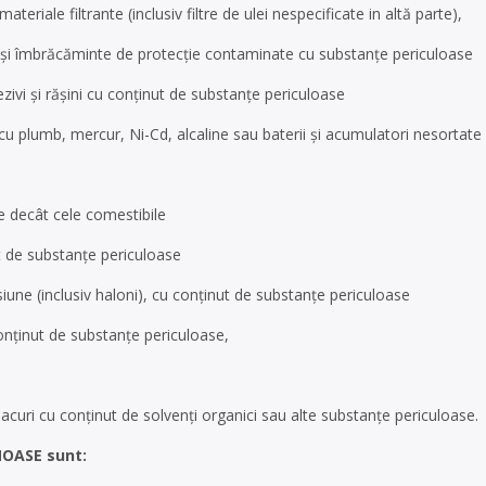
ateriale filtrante (inclusiv filtre de ulei nespecificate in altă parte),
e şi îmbrăcăminte de protecţie contaminate cu substanţe periculoase
ezivi şi răşini cu conţinut de substanţe periculoase
 cu plumb, mercur, Ni-Cd, alcaline sau baterii şi acumulatori nesortate
ele decât cele comestibile
t de substanţe periculoase
siune (inclusiv haloni), cu conţinut de substanţe periculoase
onţinut de substanţe periculoase,
lacuri cu conţinut de solvenţi organici sau alte substanţe periculoase.
NOASE sunt: