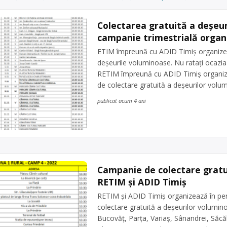
Colectarea gratuită a deșeur
campanie trimestrială organ
ETIM împreună cu ADID Timiș organizea
deșeurile voluminoase. Nu ratați ocazia 
RETIM împreună cu ADID Timiș organiz
de colectare gratuită a deșeurilor volum
publicat acum 4 ani
Campanie de colectare gratu
RETIM și ADID Timiș
RETIM și ADID Timiș organizează în pe
colectare gratuită a deșeurilor voluminoa
Bucovăț, Parța, Variaș, Sânandrei, Săcăl