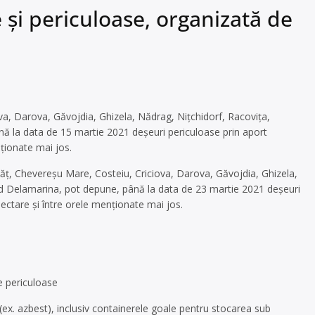
și periculoase, organizată de
ova, Darova, Găvojdia, Ghizela, Nădrag, Nițchidorf, Racovița,
ă la data de 15 martie 2021 deșeuri periculoase prin aport
nționate mai jos.
ovăț, Chevereșu Mare, Costeiu, Criciova, Darova, Găvojdia, Ghizela,
ad Delamarina, pot depune, până la data de 23 martie 2021 deșeuri
lectare și între orele menționate mai jos.
e periculoase
ex. azbest), inclusiv containerele goale pentru stocarea sub