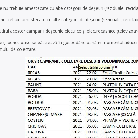
nu trebuie amestecate cu alte categorii de deșeuri (reziduale, reciclabi
nu trebuie amestecate cu alte categorii de deșeuri (reziduale, reciclabil
drul acestor campanii deșeurile electrice și electrocasnice (televizoare
 și periculoase se păstrează în gospodărie până în momentul aducerii
mului de colectare.