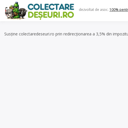
Skip
to
dezvoltat de asoc.
100% pent
content
Susține colectaredeseuri.ro prin redirecționarea a 3,5% din impozit