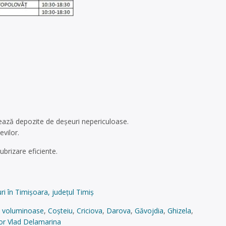
rează depozite de deșeuri nepericuloase.
evilor.
brizare eficiente.
i în Timișoara, județul Timiș
i voluminoase
,
Coșteiu
,
Criciova
,
Darova
,
Găvojdia
,
Ghizela
,
tor Vlad Delamarina