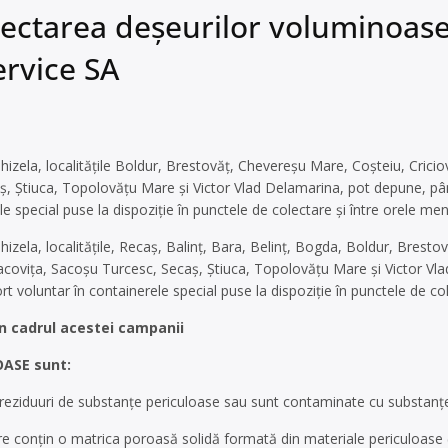
ctarea deșeurilor voluminoase 
ervice SA
hizela, localitățile Boldur, Brestovăț, Chevereșu Mare, Coșteiu, Crici
, Știuca, Topolovățu Mare și Victor Vlad Delamarina, pot depune, pân
le special puse la dispoziție în punctele de colectare și între orele me
hizela, localitățile, Recaș, Balinț, Bara, Belinț, Bogda, Boldur, Brest
acovița, Sacoșu Turcesc, Secaș, Știuca, Topolovățu Mare și Victor Vl
t voluntar în containerele special puse la dispoziție în punctele de co
n cadrul acestei campanii
OASE sunt:
reziduuri de substanţe periculoase sau sunt contaminate cu substanţ
e conţin o matrica poroasă solidă formată din materiale periculoase (