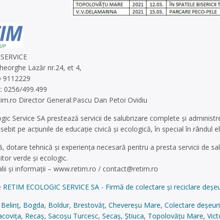
 SERVICE
heorghe Lazăr nr.24, et 4,
O 9112229
x: 0256/499.499
tim.ro
Director General:Pascu Dan Petoi Ovidiu
gic Service SA prestează servicii de salubrizare complete și administ
it pe acțiunile de educație civică și ecologică, în special în rândul el
dotare tehnică și experiența necesară pentru a presta servicii de salu
tor verde și ecologic.
ii și informații – www.retim.ro /
contact@retim.ro
e
RETIM ECOLOGIC SERVICE SA - Firmă de colectare și reciclare deșeur
,
Belinț
,
Bogda
,
Boldur
,
Brestovăț
,
Chevereșu Mare
,
Colectare deșeur
acovița
,
Recaș
,
Sacoșu Turcesc
,
Secaș
,
Știuca
,
Topolovățu Mare
,
Vic