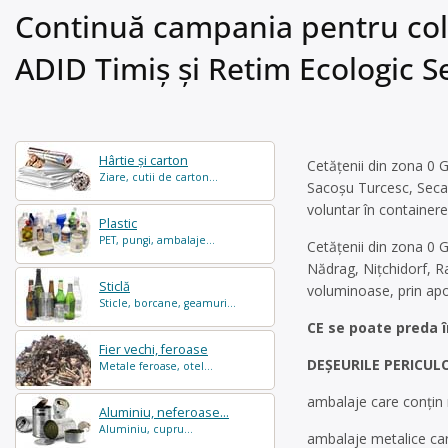
Continuă campania pentru cole
ADID Timiș și Retim Ecologic S
Hârtie și carton
Cetățenii din zona 0 G
Ziare, cutii de carton...
Sacoșu Turcesc, Secaș
voluntar în containere
Plastic
PET, pungi, ambalaje...
Cetățenii din zona 0 G
Nădrag, Nițchidorf, R
Sticlă
voluminoase, prin apor
Sticle, borcane, geamuri...
CE se poate preda î
Fier vechi, feroase
DEŞEURILE PERICUL
Metale feroase, otel...
ambalaje care conţin 
Aluminiu, neferoase...
Aluminiu, cupru...
ambalaje metalice car