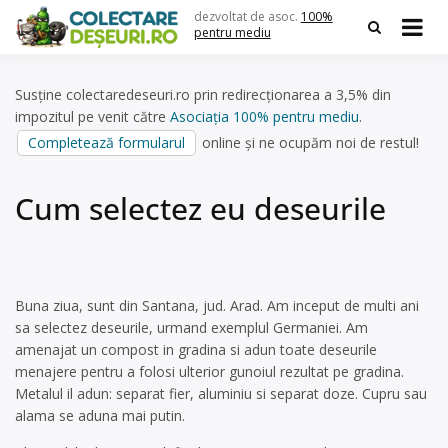
Skip
dezvoltat de asoc.
100%
to
pentru mediu
content
Susține colectaredeseuri.ro prin redirecționarea a 3,5% din
impozitul pe venit către
Asociația 100% pentru mediu
.
Completează formularul
online și ne ocupăm noi de restul!
Cum selectez eu deseurile
Buna ziua, sunt din Santana, jud. Arad. Am inceput de multi ani
sa selectez deseurile, urmand exemplul Germaniei. Am
amenajat un compost in gradina si adun toate deseurile
menajere pentru a folosi ulterior gunoiul rezultat pe gradina.
Metalul il adun: separat fier, aluminiu si separat doze. Cupru sau
alama se aduna mai putin.