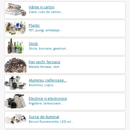
Hârtie și carton
Ziare, cutii de carton...
Plastic
PET, pungi, ambalaje...
Sticlă
Sticle, borcane, geamuri...
Fier vechi, feroase
Metale feroase, otel...
Aluminiu, neferoase...
Aluminiu, cupru...
Electrice și electronice
Frigidere, televizoare...
Surse de iluminat
Becuri fluorescente, LED-uri...