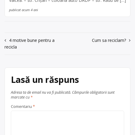
Vâlcea: – str. Crişan – coloana auto DADP – str. Radu de […]
publicat acum 4 ani
Navigare
4 motive bune pentru a
Cum sa reciclam?
recicla
în
articole
Lasă un răspuns
Adresa ta de email nu va fi publicată.
Câmpurile obligatorii sunt
marcate cu
*
Comentariu
*