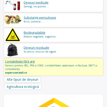
Deșeuri medicale
Seringi, recipente ...
Substanțe periculoase
Acizi, solvenți ...
Biodegradabile
Resturi vegetale, organice..
Deșeuri reziduale
Scutece, mucuri de țigară..
Contabilitate fără griji
Servicii pentru SRL, PFA și ONG: contabilitate, salarizare, e-Factura, SAF-T și
consultanță.
supercontabil.ro
Alte tipuri de deșeuri
Agricultura ecologică