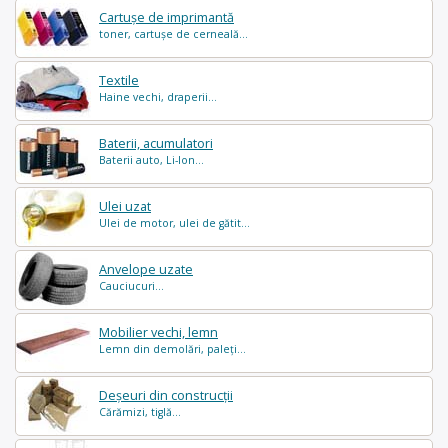
Cartușe de imprimantă
toner, cartușe de cerneală...
Textile
Haine vechi, draperii...
Baterii, acumulatori
Baterii auto, Li-Ion...
Ulei uzat
Ulei de motor, ulei de gătit...
Anvelope uzate
Cauciucuri...
Mobilier vechi, lemn
Lemn din demolări, paleți...
Deșeuri din construcții
Cărămizi, tiglă...