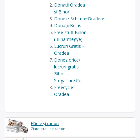
Donatii Oradea
si Bihor
Donez~Schimb~Oradea~
Donații Beius
Free stuff Bihor
( Biharmegye)
Lucruri Gratis –
Oradea
Donez orice/
lucruri gratis
Bihor –
StrigaTare.Ro
Freecycle
Oradea
Hârtie și carton
Ziare, cutii de carton...