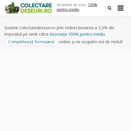
Skip
dezvoltat de asoc.
100%
to
pentru mediu
content
Susține colectaredeseuri.ro prin redirecționarea a 3,5% din
impozitul pe venit către
Asociația 100% pentru mediu
.
Completează formularul
online și ne ocupăm noi de restul!