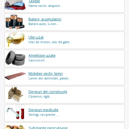
Textile
Haine vechi, draperii...
Baterii, acumulatori
Baterii auto, Li-Ion...
Ulei uzat
Ulei de motor, ulei de gătit...
Anvelope uzate
Cauciucuri...
Mobilier vechi, lemn
Lemn din demolări, paleți...
Deșeuri din construcții
Cărămizi, tiglă...
Deșeuri medicale
Seringi, recipente ...
Substanțe periculoase