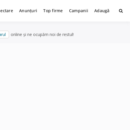
lectare
Anunțuri
Top firme
Campanii
Adaugă
rul
online și ne ocupăm noi de restul!