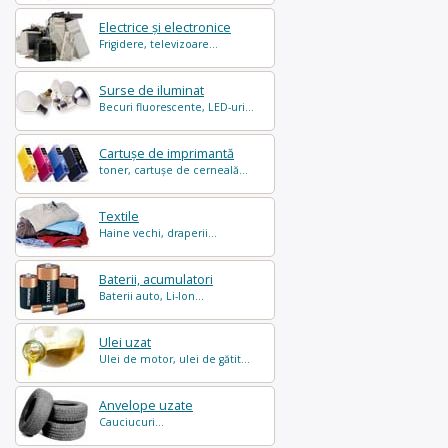
Electrice și electronice
Frigidere, televizoare...
Surse de iluminat
Becuri fluorescente, LED-uri...
Cartușe de imprimantă
toner, cartușe de cerneală...
Textile
Haine vechi, draperii...
Baterii, acumulatori
Baterii auto, Li-Ion...
Ulei uzat
Ulei de motor, ulei de gătit...
Anvelope uzate
Cauciucuri...