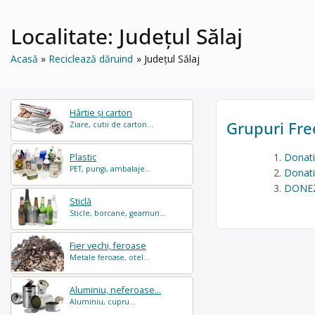
Localitate:
Județul Sălaj
Acasă
Reciclează dăruind
Județul Sălaj
Hârtie și carton
Grupuri Free
Ziare, cutii de carton...
Donatii
Plastic
PET, pungi, ambalaje...
Donatii
DONEZ 
Sticlă
Sticle, borcane, geamuri...
Fier vechi, feroase
Metale feroase, otel...
Aluminiu, neferoase...
Aluminiu, cupru...