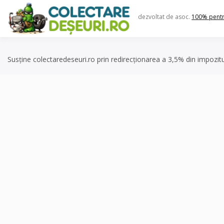
Skip
to
dezvoltat de asoc.
100% pent
content
Susține colectaredeseuri.ro prin redirecționarea a 3,5% din impozit