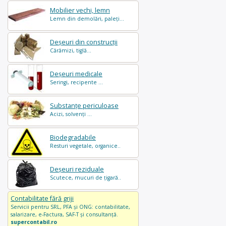
Mobilier vechi, lemn
Lemn din demolări, paleți...
Deșeuri din construcții
Cărămizi, tiglă...
Deșeuri medicale
Seringi, recipente ...
Substanțe periculoase
Acizi, solvenți ...
Biodegradabile
Resturi vegetale, organice..
Deșeuri reziduale
Scutece, mucuri de țigară..
Contabilitate fără griji
Servicii pentru SRL, PFA și ONG: contabilitate,
salarizare, e-Factura, SAF-T și consultanță.
supercontabil.ro