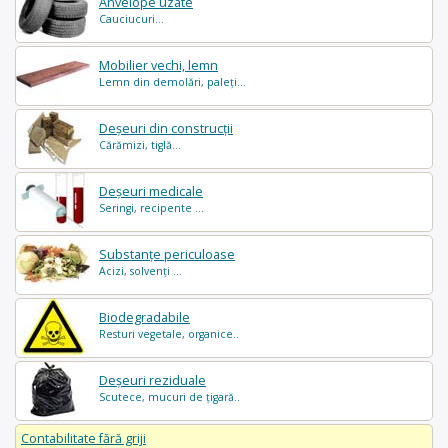
Anvelope uzate
Cauciucuri...
Mobilier vechi, lemn
Lemn din demolări, paleți...
Deșeuri din construcții
Cărămizi, tiglă...
Deșeuri medicale
Seringi, recipente ...
Substanțe periculoase
Acizi, solvenți ...
Biodegradabile
Resturi vegetale, organice..
Deșeuri reziduale
Scutece, mucuri de țigară..
Contabilitate fără griji