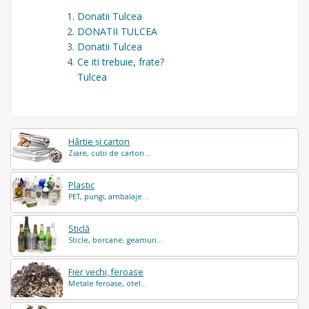
Donatii Tulcea
DONATII TULCEA
Donatii Tulcea
Ce iti trebuie, frate?
Tulcea
Hârtie și carton
Ziare, cutii de carton...
Plastic
PET, pungi, ambalaje...
Sticlă
Sticle, borcane, geamuri...
Fier vechi, feroase
Metale feroase, otel...