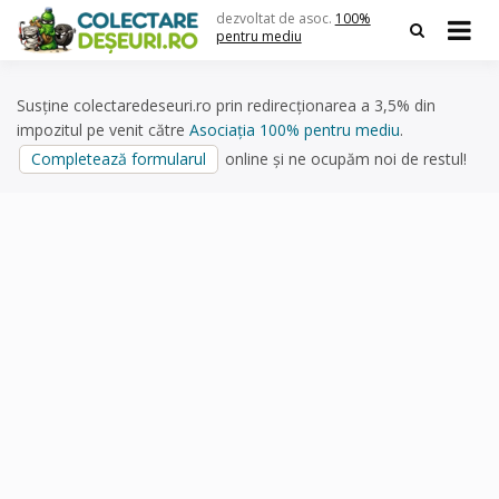
Skip
dezvoltat de asoc.
100%
to
pentru mediu
content
Susține colectaredeseuri.ro prin redirecționarea a 3,5% din
impozitul pe venit către
Asociația 100% pentru mediu
.
Completează formularul
online și ne ocupăm noi de restul!