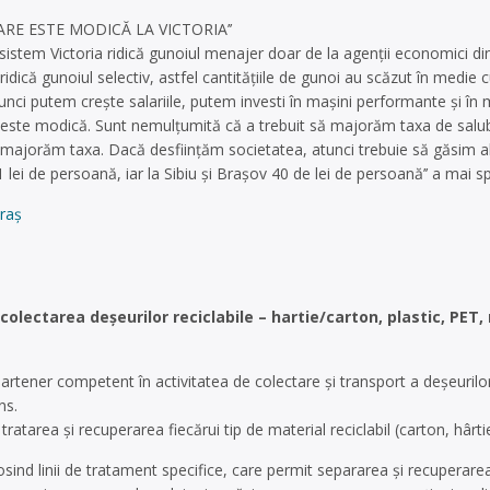
ARE ESTE MODICĂ LA VICTORIA’’
istem Victoria ridică gunoiul menajer doar de la agenţii economici din
 ridică gunoiul selectiv, astfel cantităţiile de gunoi au scăzut în med
tunci putem creşte salariile, putem investi în maşini performante şi î
ia este modică. Sunt nemulţumită că a trebuit să majorăm taxa de salu
ă majorăm taxa. Dacă desfiinţăm societatea, atunci trebuie să găsim al
 lei de persoană, iar la Sibiu şi Braşov 40 de lei de persoană’’ a mai
raș
olectarea deşeurilor reciclabile – hartie/carton, plastic, PET,
tener competent în activitatea de colectare și transport a deșeurilor
ns.
tratarea și recuperarea fiecărui tip de material reciclabil (carton, hârtie
losind linii de tratament specifice, care permit separarea și recuperarea