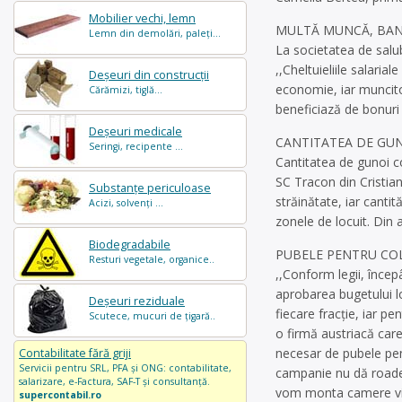
Mobilier vechi, lemn
MULTĂ MUNCĂ, BANI
Lemn din demolări, paleți...
La societatea de salubr
,,Cheltuieliile salaria
Deșeuri din construcții
economie, iar muncito
Cărămizi, tiglă...
beneficiază de bonuri
Deșeuri medicale
CANTITATEA DE GUN
Seringi, recipente ...
Cantitatea de gunoi co
SC Tracon din Cristian
Substanțe periculoase
străinătate, iar cantit
Acizi, solvenți ...
zonele de locuit. Din 
Biodegradabile
PUBELE PENTRU COL
Resturi vegetale, organice..
,,Conform legii, încep
aprobarea bugetului lo
Deșeuri reziduale
fiecare fracţie, iar p
Scutece, mucuri de țigară..
o firmă austriacă car
necesar de pubele pen
Contabilitate fără griji
Servicii pentru SRL, PFA și ONG: contabilitate,
campanie nu dă roade,
salarizare, e-Factura, SAF-T și consultanță.
vom monta camere vide
supercontabil.ro