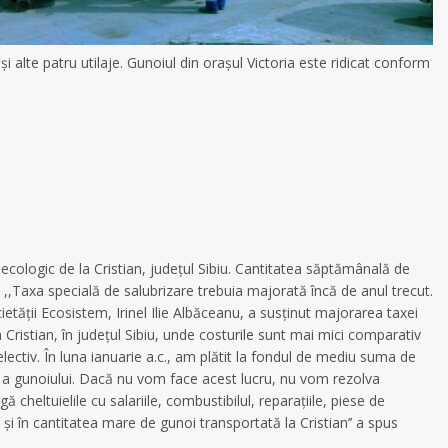
i alte patru utilaje. Gunoiul din oraşul Victoria este ridicat conform
l ecologic de la Cristian, judeţul Sibiu. Cantitatea săptămânală de
. ,,Taxa specială de salubrizare trebuia majorată încă de anul trecut.
ietăţii Ecosistem, Irinel Ilie Albăceanu, a susţinut majorarea taxei
 Cristian, în judeţul Sibiu, unde costurile sunt mai mici comparativ
ectiv. În luna ianuarie a.c., am plătit la fondul de mediu suma de
vă a gunoiului. Dacă nu vom face acest lucru, nu vom rezolva
heltuielile cu salariile, combustibilul, reparaţiile, piese de
 şi în cantitatea mare de gunoi transportată la Cristian’’ a spus