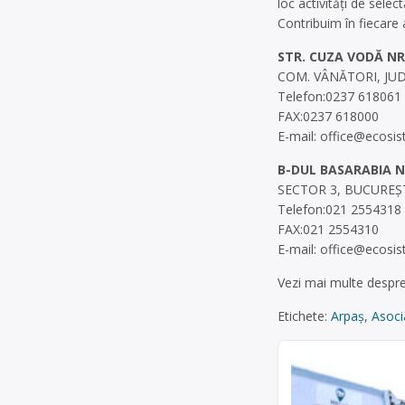
loc activități de sele
Contribuim în fiecare 
STR. CUZA VODĂ NR.
COM. VÂNĂTORI, JUD
Telefon:0237 618061
FAX:0237 618000
E-mail:
office@ecosis
B-DUL BASARABIA NR
SECTOR 3, BUCUREŞT
Telefon:021 2554318
FAX:021 2554310
E-mail:
office@ecosis
Vezi mai multe despr
Etichete:
Arpaş
,
Asoci