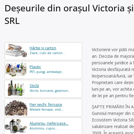
Deșeurile din oraşul Victoria 
SRL
Hârtie și carton
Victorienii vor plăti 
Ziare, cutii de carton...
an. Decizia de majorar
persoanele juridice a f
Plastic
Victoria desfăşurată m
PET, pungi, ambalaje...
lei/persoană/lună, iar 
Proprietarii care deţi
Sticlă
luni pe an, vor achita
Sticle, borcane, geamuri...
de lei pe an pentru fi
Fier vechi, feroase
ŞAPTE PRIMĂRII ÎN
Metale feroase, otel...
Gunoiul menajer din o
Ecosistem Victoria SR
Aluminiu, neferoase...
salubrizare realizat d
Aluminiu, cupru...
2009. În această asoc