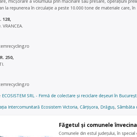
ctare, micșorare a volumului prin măcinare sau presare, operațiuni prelim
an la repunerea în circulație a peste 10.000 tone de materiale care, în a
 128,
. VRANCEA.
temrecycling.ro
. 250,
I.
temrecycling.ro
e
ECOSISTEM SRL - Firmă de colectare și reciclare deșeuri în Bucureșt
aţia Intercomunitară Ecosistem Victoria
,
Cârţişora
,
Drăguş
,
Sâmbăta 
Făgetul și comunele învecinat
Comunele din estul județului, în special