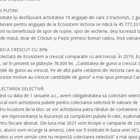
 PUŢINI
itate îşi desfăşoară activitatea 19 angajaţi din care 2 tractorişti, 2 gunoi
le lunare pentru angajaţii de la Ecosistem Victoria se ridică la 45.777,3
rii nu beneficiază de spor de ruşine, spor de vechime, deşi lucrează l
 de masă, doar de Crăciun şi Paşte primesc bonuri cadou, însă valoa
OI A CRESCUT CU 30%
lectată de Ecosistem a crescut comparativ cu anii trecuţi. În 2019, Ec
, iar în prezent se plăteşte 76.000 lei. ,,Cantitatea de gunoi a crescut
ăţiile de gunoi au crescut. Pe de altă parte cetăţenii din Victoria care 
aceste motive au crescut cantităţiile de gunoi’’ a mai spus primarul Ca
ECTAREA SELECTIVĂ
ând cu data de 1 ianuarie a.c., avem obligativitatea să colectăm selectiv
cal vom achiziţiona pubele pentru colectarea selectivă în valoare de 1
entru locuitorii de la bloc se vor achiziţiona patru rânduri de container
e are reprezentanţă la Bucureşti să cumpărăm pubele în rate, eşalonat
tru fiecare abonat. Din luna mai 2021 vom începe o campanie de conş
 atunci vom recurge la amenzi, care vor fi instituite în baza unei H
o şi vom urmări cine nu respectă colectarea selectivă’’ a mai spus 