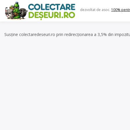
Skip
to
dezvoltat de asoc.
100% pent
content
Susține colectaredeseuri.ro prin redirecționarea a 3,5% din impozit