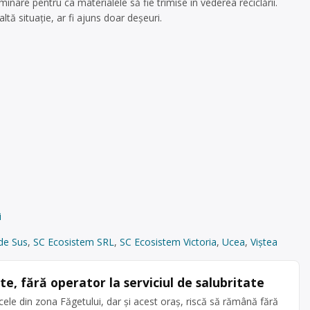
inare pentru ca materialele să fie trimise în vederea reciclării.
ltă situație, ar fi ajuns doar deșeuri.
i
de Sus
,
SC Ecosistem SRL
,
SC Ecosistem Victoria
,
Ucea
,
Viştea
e, fără operator la serviciul de salubritate
 cele din zona Făgetului, dar și acest oraș, riscă să rămână fără