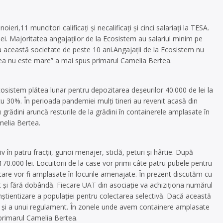
eri,11 muncitori calificaţi şi necalificaţi şi cinci salariaţi la TESA.
3 lei. Majoritatea angajaţilor de la Ecosistem au salariul minim pe
a această societate de peste 10 ani.Angajaţii de la Ecosistem nu
rea nu este mare” a mai spus primarul Camelia Bertea.
osistem plătea lunar pentru depozitarea deşeurilor 40.000 de lei la
 cu 30%. În perioada pandemiei mulţi tineri au revenit acasă din
au grădini aruncă resturile de la grădini în containerele amplasate în
melia Bertea.
 în patru fracţii, gunoi menajer, sticlă, peturi şi hârtie. După
70.000 lei. Locuitorii de la case vor primi câte patru pubele pentru
e care vor fi amplasate în locurile amenajate. În prezent discutăm cu
 şi fără dobândă. Fiecare UAT din asociaţie va achiziţiona numărul
tientizare a populaţiei pentru colectarea selectivă. Dacă această
CL şi a unui regulament. În zonele unde avem containere amplasate
primarul Camelia Bertea.