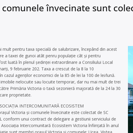
şi comunele învecinate sunt cole
mai mult pentru taxa specială de salubrizare, începând din acest
e a taxei de gunoi atât penru populaţie cât şi pentru
ost luată în plenul şedinţei extraordinare a Consiliului Local
arţi, 9 februarie 202. Taxa a crescut de la 8 la 10
în cazul agenţilor economici de la 85 de lei la 100 de lei/lună.
n imobile nelocuite sau locuite temporar, dar nu mai mult de trei
 către Primăria Victoria o taxă sezonieră majorată de la 24 la 30
ecare proprietate.
 ASOCIAŢIA INTERCOMUNITARĂ ECOSISTEM
raşul Victoria şi comunele învecinate este colectat de SC
L conform unui contract de delegare a gestiunii serviciului de
e Asociaţia Intercomunitară Ecosistem Victoria înfiinţată în anul
iaţie sunt membri oraşul Victoria şi comunele: Ucea, Viştea,