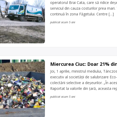
operatorul Brai Cata, care să ridice deș
serviciul din cauza costurilor prea mari.
continuă în zona Făgetului. Centre […]
publicat acum 5 ani
Miercurea Ciuc: Doar 21% din
Joi, 1 aprilie, ministrul mediului, Táncz
executiv al societății de salubrizare E
colectării selective a deșeurilor. „În ac
Raportat la valorile din țară, aceasta r
publicat acum 5 ani