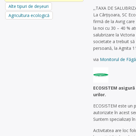
Alte tipuri de deșeuri
,,TAXA DE SALUBRIZ
La Cârţişoara, SC Ecos
Agricultura ecologică
firmă de la Avrig care
la noi cu 30 – 40 % a
salubrizare la Victor
societate a trebuit s
persoană, la Agnita 11
via
Monitorul de Făgă
ECOSISTEM asigură c
urilor.
ECOSISTEM este un par
autorizate în acest se
Suntem specializați în 
Activitatea are loc fo