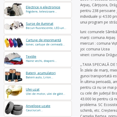
Arpaş, Cârţişora, Dră
Electrice și electronice
pentru 238 persoane ju
Frigidere, televizoare...
individuale şi 4.530 p
unui program pe străzi
Surse de iluminat
Becuri fluorescente, LED-uri...
luni: comunele Sâmbăt
marţi: comuna Arpaş
Cartușe de imprimantă
miercuri : comuna Viş
toner, cartușe de cerneală...
joi: comuna Ucea
vineri: comuna Drăgu
Textile
Haine vechi, draperii...
,,TAXA SPECIALĂ DE
În zilele de marţi, mi
Baterii, acumulatori
gunoi transportată est
Baterii auto, Li-Ion...
În ultima perioadă, am
pentru că nu se mai po
Ulei uzat
cu cele din judeţul Br
Ulei de motor, ulei de gătit...
43.000 lei pentru că n
problema. SC Ecosistem
Anvelope uzate
schimb, etc. Creşterea
Cauciucuri...
Camelia Bertea, primar