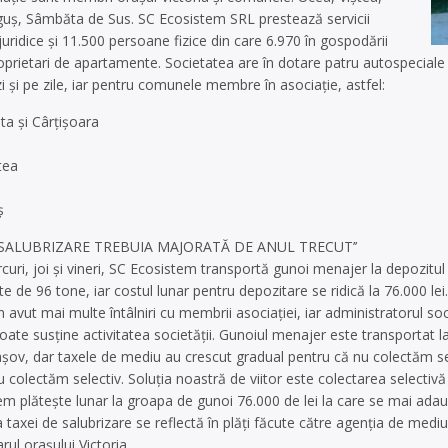
guş, Sâmbăta de Sus. SC Ecosistem SRL prestează servicii
ridice şi 11.500 persoane fizice din care 6.970 în gospodării
roprietari de apartamente. Societatea are în dotare patru autospeciale ş
 şi pe zile, iar pentru comunele membre în asociaţie, astfel:
a şi Cârţişoara
tea
ş
 SALUBRIZARE TREBUIA MAJORATĂ DE ANUL TRECUT’’
ercuri, joi şi vineri, SC Ecosistem transportă gunoi menajer la depozitu
e de 96 tone, iar costul lunar pentru depozitare se ridică la 76.000 lei
 avut mai multe întâlniri cu membrii asociaţiei, iar administratorul soc
ate susţine activitatea societăţii. Gunoiul menajer este transportat la
aşov, dar taxele de mediu au crescut gradual pentru că nu colectăm sel
u colectăm selectiv. Soluţia noastră de viitor este colectarea selecti
 plăteşte lunar la groapa de gunoi 76.000 de lei la care se mai adaugă c
 taxei de salubrizare se reflectă în plăţi făcute către agenţia de mediu
ul oraşului Victoria.