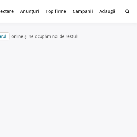
lectare
Anunțuri
Top firme
Campanii
Adaugă
rul
online și ne ocupăm noi de restul!