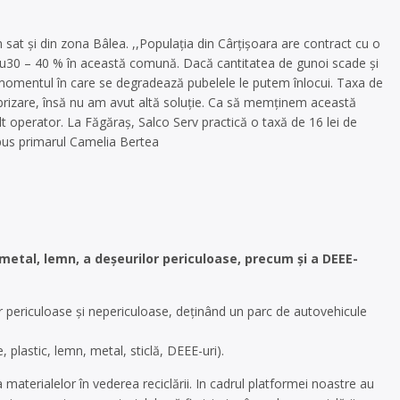
 sat şi din zona Bâlea. ,,Populaţia din Cârţişoara are contract cu o
ie cu30 – 40 % în această comună. Dacă cantitatea de gunoi scade şi
n momentul în care se degradează pubelele le putem înlocui. Taxa de
brizare, însă nu am avut altă soluţie. Ca să memţinem această
t operator. La Făgăraş, Salco Serv practică o taxă de 16 lei de
 spus primarul Camelia Bertea
 metal, lemn, a deşeurilor periculoase, precum şi a DEEE-
 periculoase și nepericuloase, deținând un parc de autovehicule
, plastic, lemn, metal, sticlă, DEEE-uri).
 materialelor în vederea reciclării. In cadrul platformei noastre au