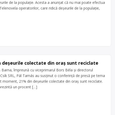
eurile de la populație. Acesta a anunțat că nu mai poate efectua
 Telenovela operatorilor, care ridică deșeurile de la populație,
 deșeurile colectate din oraș sunt reciclate
os Barna, împreună cu viceprimarul Bors Béla și directorul
co-Csík SRL, Pál Tamás au susținut o conferință de presă pe tema
est moment, 21% din deșeurile colectate din oraș sunt reciclate.
eprezintă un procent […]