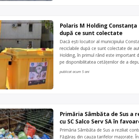
Polaris M Holding Constanța e
după ce sunt colectate
Dacă ești locuitor al municipiului Consta
reciclabile după ce sunt colectate de aut
Holding, în primul rând este important d
pe disponibilitatea cetățenilor de a dep
publicat acum 5 ani
Primăria Sâmbăta de Sus a re
cu SC Salco Serv SA în favoa
Primăria Sâmbăta de Sus a reziliat contr
Făgăraş din cauza tarifelor majorate. În