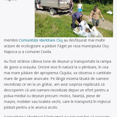
membrii
Comunității Identitare Cluj
au desfășurat mai multe
acțiuni de ecologizare a pădurii Făget pe raza municipiului Cluj-
Napoca și a comunei Ciurila.
Au fost strânse câteva tone de deșeuri și transportate la rampa
de gunoi a orașului. Oricine iese în natură la o plimbare, în cea
mai mare pădure din apropierea Clujului, va observa o cantitate
mare de gunoaie aruncate. Pe lângă mizeria lăsată de oameni
necivilizați ce vin la un grătar, am avut surpriza neplăcută să
descoperim că unii oameni necivilizați depun un efort pentru a
polua mediul cu deșeuri precum: moloz, faianță, piese de
mașini, mobilier sau toalete vechi, care le transportă în mijlocul
pădurii pentru a le arunca acolo.
Comunitatea Identitară îi îndeamnă pe toți românii să respecte