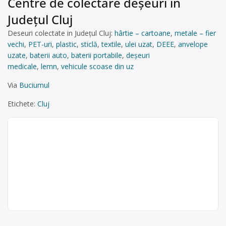
Centre de colectare deşeuri în
Județul Cluj
Deseuri colectate in Județul Cluj:
hârtie – cartoane
,
metale – fier
vechi
,
PET-uri
,
plastic
,
sticlă
,
textile
,
ulei uzat
,
DEEE
,
anvelope
uzate
,
baterii auto
,
baterii portabile
,
deșeuri
medicale
,
lemn
,
vehicule scoase din uz
Via
Buciumul
Etichete:
Cluj
Colectare DEEE (frigidere,
televizoare, telefoane) în
Cluj-Napoca – SC ROSAL
GRUP SRL – SUCURSALA
Rosal Grup SA
Cluj-Napoca
Punct de lucru:
SC ROSAL GRUP SRL – SUCURSALA
Cluj-Napoca,
Cluj-Napoca este operator economic
Calea Baciului nr.
autorizat pentru colectarea și
2-4, jud Cluj
valorificarea deșeurilor de tipe DEEE: