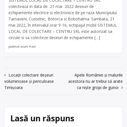
SISTEMUL LOCAL DE COLECTARE – CENTRU SRL
colecteaza in data de 21 mai 2022 deseuri de
echipamente electrice si electronice de pe raza Municipiului
Tarnaveni, Custelnic, Botorca si Bobohalma. Sambata, 21
mai 2022, în intervalul orar 9-16, echipajul mobil SISTEMUL
LOCAL DE COLECTARE – CENTRU SRL este autorizat sa
circule si sa colecteze deseuri de echipamente […]
publicat acum 4 ani
Navigare
Locaţii colectare deşeuri
Apele României și malurile
voluminoase şi periculoase
acestora nu ar trebui să arate
în
Timișoara
ca niște gropi de gunoi
articole
Lasă un răspuns