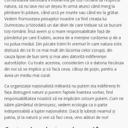
natura, să nu lase nici un deșeu în urmă atunci când merg la
plimbare în pădure, când urcă pe munte sau când ies la grătar.
Vedem frumusețea peisajelor noastre ca find creația lui
Dumnezeu și totodată un dar divin de care trebuie să se bucure
toți românii. Însă avem și o mare responsabilitate față de
pământul pe care îl iubim, aceea de a menține curățenia și de a
nu polua mediul. Din păcate trăim în vremuri în care natura este
distrusă din ce în ce mai mult din lăcomia celor corupți, din
cauza lipsei de bun simț și mai ales datorită indiferenței
autorităților. Cu toate acestea, considerăm că e datoria fiecăruia
din noi să se implice și să facă ceva, câtuși de puțin, pentru a
avea un mediu mai curat.
Ca organizație naționalistă militantă nu putem sta indiferenți în
fața distrugerii naturii și punem faptele înaintea vorbei, find
responsabilitatea noastră să ne implicăm oricum putem. Cum ne
iubim pământul strămoșesc, vedem ecologia ca o parte
indispensabilă a luptei naționaliste. Dacă îți iubești neamul și
patria, ții la natură și vrei să faci ceva, vino alături de noi!