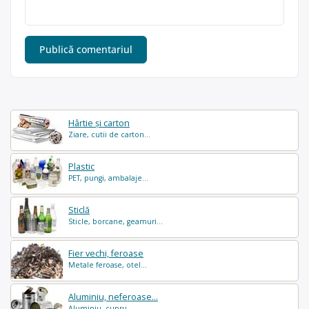
Hârtie și carton
Ziare, cutii de carton...
Plastic
PET, pungi, ambalaje...
Sticlă
Sticle, borcane, geamuri...
Fier vechi, feroase
Metale feroase, otel...
Aluminiu, neferoase...
Aluminiu, cupru...