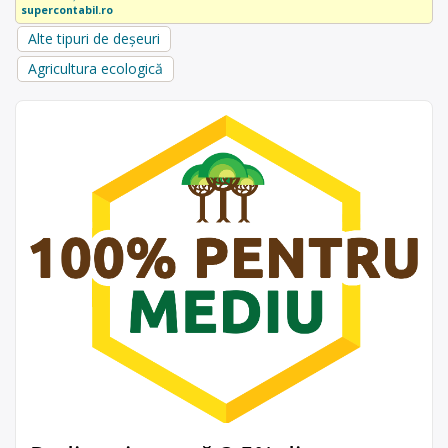
supercontabil.ro
Alte tipuri de deșeuri
Agricultura ecologică