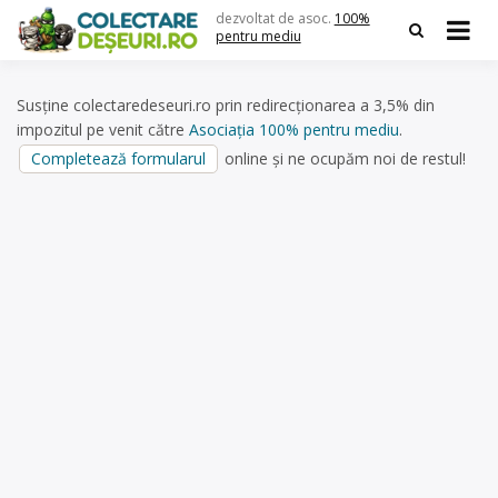
Skip
dezvoltat de asoc.
100%
to
pentru mediu
content
Susține colectaredeseuri.ro prin redirecționarea a 3,5% din
impozitul pe venit către
Asociația 100% pentru mediu
.
Completează formularul
online și ne ocupăm noi de restul!