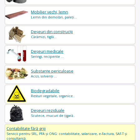
Mobilier vechi, lemn
Lemn din demolări, paleți...
Deșeuri din construcții
Cărămizi, tiglă...
Deșeuri medicale
Seringi, recipente ...
Substanțe periculoase
Acizi, solvenți ...
Biodegradabile
Resturi vegetale, organice..
Deșeuri reziduale
Scutece, mucuri de țigară..
Contabilitate fără griji
Servicii pentru SRL, PFA și ONG: contabilitate, salarizare, e-Factura, SAF-T și
consultanță.