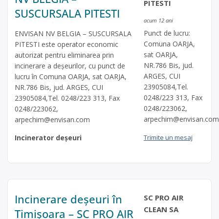
PITESTI
SUSCURSALA PITESTI
acum 12 ani
Punct de lucru:
ENVISAN NV BELGIA – SUSCURSALA
Comuna OARJA,
PITESTI este operator economic
sat OARJA,
autorizat pentru eliminarea prin
NR.786 Bis, jud.
incinerare a deşeurilor, cu punct de
ARGES, CUI
lucru în Comuna OARJA, sat OARJA,
23905084,Tel.
NR.786 Bis, jud. ARGES, CUI
0248/223 313, Fax
23905084,Tel. 0248/223 313, Fax
0248/223062,
0248/223062,
arpechim@envisan.com
arpechim@envisan.com
Incinerator deșeuri
Trimite un mesaj
Incinerare deșeuri în
SC PRO AIR
CLEAN SA
Timișoara – SC PRO AIR