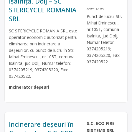
Ișalnița, Dolj – SC
STERICYCLE ROMANIA
acum 12 ani
Punct de lucru: Str.
SRL
Mihai Eminescu ,
nr.105T, comuna
SC STERICYCLE ROMANIA SRL este
Isalnita, jud.Dolj,
operator economic autorizat pentru
Număr telefon:
eliminarea prin incinerare a
0374205219;
deşeurilor, cu punct de lucru în Str.
0374205220, Fax:
Mihai Eminescu , nr.105T, comuna
037420522.
Isalnita, jud.Dolj, Număr telefon:
0374205219; 0374205220, Fax:
037420522.
Incinerator deșeuri
Incinerare deșeuri în
S.C. ECO FIRE
SISTEMS SRL