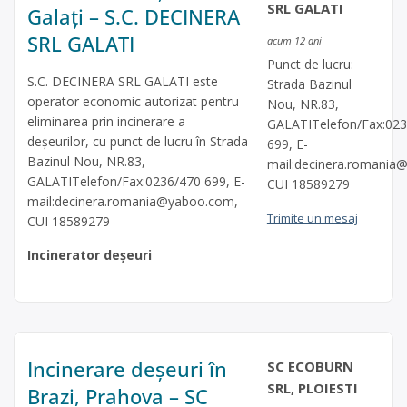
SRL GALATI
Galați – S.C. DECINERA
SRL GALATI
acum 12 ani
Punct de lucru:
S.C. DECINERA SRL GALATI este
Strada Bazinul
operator economic autorizat pentru
Nou, NR.83,
eliminarea prin incinerare a
GALATITelefon/Fax:02
deşeurilor, cu punct de lucru în Strada
699, E-
Bazinul Nou, NR.83,
mail:
decinera.romania
GALATITelefon/Fax:0236/470 699, E-
CUI 18589279
mail:
decinera.romania@yaboo.com
,
Trimite un mesaj
CUI 18589279
Incinerator deșeuri
Incinerare deșeuri în
SC ECOBURN
SRL, PLOIESTI
Brazi, Prahova – SC