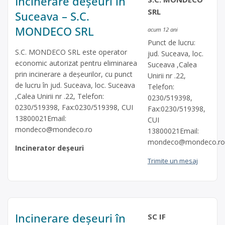
Incinerare deșeuri în
SRL
Suceava – S.C.
MONDECO SRL
acum 12 ani
Punct de lucru:
S.C. MONDECO SRL este operator
jud. Suceava, loc.
economic autorizat pentru eliminarea
Suceava ,Calea
prin incinerare a deşeurilor, cu punct
Unirii nr .22,
de lucru în jud. Suceava, loc. Suceava
Telefon:
,Calea Unirii nr .22, Telefon:
0230/519398,
0230/519398, Fax:0230/519398, CUI
Fax:0230/519398,
13800021Email:
CUI
mondeco@mondeco.ro
13800021Email:
mondeco@mondeco.ro
Incinerator deșeuri
Trimite un mesaj
Incinerare deșeuri în
SC IF