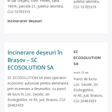
in sat Stejaru, com. Perieti, tarla
judetul Ialomita,
180/6, parcela 21, judetul Ialomita,
CUI 10705319
CUI 10705319
Incinerator deșeuri
Incinerare deșeuri în
SC
ECOSOLUTION
Brașov – SC
SA
ECOSOLUTION SA
acum 12 ani
SC ECOSOLUTION SA este operator
Punct de lucru:
economic autorizat pentru eliminarea
Loc. Sacele, str.
prin incinerare a deşeurilor, cu punct
Ecologistilor,
de lucru în Loc. Sacele, str.
nr.45, jud. Brasov,
Ecologistilor, nr.45, jud. Brasov, CUI
CUI 20463433
20463433