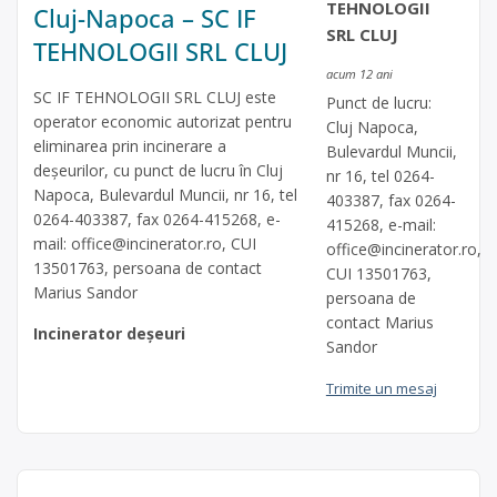
TEHNOLOGII
Cluj-Napoca – SC IF
SRL CLUJ
TEHNOLOGII SRL CLUJ
acum 12 ani
SC IF TEHNOLOGII SRL CLUJ este
Punct de lucru:
operator economic autorizat pentru
Cluj Napoca,
eliminarea prin incinerare a
Bulevardul Muncii,
deşeurilor, cu punct de lucru în Cluj
nr 16, tel 0264-
Napoca, Bulevardul Muncii, nr 16, tel
403387, fax 0264-
0264-403387, fax 0264-415268, e-
415268, e-mail:
mail:
office@incinerator.ro
, CUI
office@incinerator.ro
,
13501763, persoana de contact
CUI 13501763,
Marius Sandor
persoana de
contact Marius
Incinerator deșeuri
Sandor
Trimite un mesaj