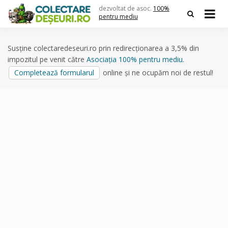
Skip
dezvoltat de asoc.
100%
to
pentru mediu
content
Susține colectaredeseuri.ro prin redirecționarea a 3,5% din
impozitul pe venit către
Asociația 100% pentru mediu
.
Completează formularul
online și ne ocupăm noi de restul!