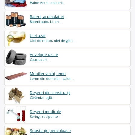
Haine vechi, draperii...
Baterii, acumulatori
Baterii auto, Li-Ion...
Ulei uzat
Ulei de motor, ulei de gătit...
Anvelope uzate
Cauciucuri...
Mobilier vechi, lemn
Lemn din demolări, paleți...
Deșeuri din construcții
Cărămizi, tiglă...
Deșeuri medicale
Seringi, recipente ...
Substanțe periculoase