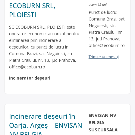
ECOBURN SRL,
acum 12 ani
Punct de lucru:
PLOIESTI
Comuna Brazi, sat
Negoiesti, str.
SC ECOBURN SRL, PLOIESTI este
Piatra Craiului, nr.
operator economic autorizat pentru
13, jud Prahova,
eliminarea prin incinerare a
office@ecoburn.ro
deşeurilor, cu punct de lucru în
Comuna Brazi, sat Negoiesti, str.
Trimite un mesaj
Piatra Craiului, nr. 13, jud Prahova,
office@ecoburn.ro
Incinerator deșeuri
Incinerare deșeuri în
ENVISAN NV
BELGIA -
Oarja, Argeș – ENVISAN
SUSCURSALA
NV BELGIA –