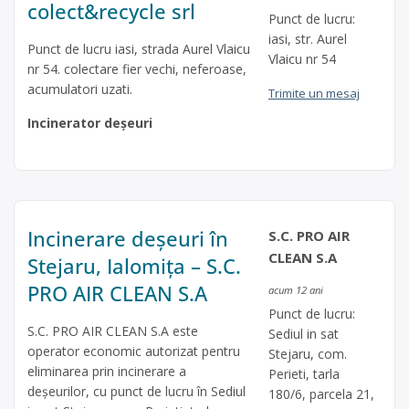
colect&recycle srl
Punct de lucru:
iasi, str. Aurel
Punct de lucru iasi, strada Aurel Vlaicu
Vlaicu nr 54
nr 54. colectare fier vechi, neferoase,
acumulatori uzati.
Trimite un mesaj
Incinerator deșeuri
Incinerare deșeuri în
S.C. PRO AIR
CLEAN S.A
Stejaru, Ialomița – S.C.
PRO AIR CLEAN S.A
acum 12 ani
Punct de lucru:
S.C. PRO AIR CLEAN S.A este
Sediul in sat
operator economic autorizat pentru
Stejaru, com.
eliminarea prin incinerare a
Perieti, tarla
deşeurilor, cu punct de lucru în Sediul
180/6, parcela 21,