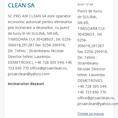
CLEAN SA
acum 12 ani
Punct de lucru:
SC PRO AIR CLEAN SA este operator
str.SULINA,
economic autorizat pentru eliminarea
NR.6B,
prin incinerare a deşeurilor, cu punct
TIMISOARA CUI
de lucru în str.SULINA, NR.6B,
30428603 , tel.
TIMISOARA CUI 30428603 , tel. 0256-
0256-
306018,291287 fax: 0256-290918,
306018,291287
Dir. Tehnic ; Strambeanu Nicolae
fax: 0256-290918,
Director tehnic Laurenţiu
Dir. Tehnic ;
DEMETROVICI, +40 728 305 544; +40
Strambeanu
733 690 770
office@proairclean.ro
,
Nicolae Director
proairclean@yahoo.com
tehnic Laurenţiu
DEMETROVICI,
Incinerator deșeuri
+40 728 305 544;
+40 733 690 770
office@proairclean.ro
,
proairclean@yahoo.co
Trimite un mesaj