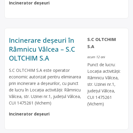
Incinerator deșeuri
Incinerare deșeuri în
S.C OLTCHIM
S.A
Râmnicu Vâlcea – S.C
OLTCHIM S.A
acum 12 ani
Punct de lucru:
S.C OLTCHIM S.A este operator
Locaţia activităţii:
economic autorizat pentru eliminarea
Râmnicu Vâlcea,
prin incinerare a deşeurilor, cu punct
str. Uzinei nr.1,
de lucru în Locaţia activităţii: Râmnicu
judeţul Vâlcea,
Vâlcea, str. Uzinei nr.1, judeţul Vâlcea,
CUI 1475261
CUI 1475261 (Vichem)
(Vichem)
Incinerator deșeuri