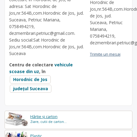
Horodnic de
adresa: Sat Horodnic de
Jos,nr.564B,com.Horod
Jos,nr.564B,com.Horodnic de Jos, jud.
de Jos, jud.
Suceava, Petriuc Mariana,
Suceava, Petriuc
0758494219,
Mariana,
dezmembrari.petriuc@gmail.com
.
0758494219,
Sediu social:Sat Horodnic de
dezmembrari.petriuc@
Jos,nr.564B,com.Horodnic de Jos, jud.
Suceava
Trimite un mesaj
Centru de colectare
vehicule
scoase din uz
, în
Horodnic de Jos
județul Suceava
Hârtie și carton
Ziare, cutii de carton...
Plastic