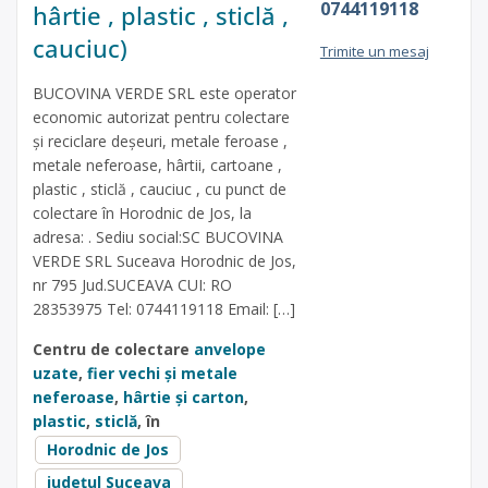
0744119118
hârtie , plastic , sticlă ,
cauciuc)
Trimite un mesaj
BUCOVINA VERDE SRL este operator
economic autorizat pentru colectare
și reciclare deșeuri, metale feroase ,
metale neferoase, hârtii, cartoane ,
plastic , sticlă , cauciuc , cu punct de
colectare în Horodnic de Jos, la
adresa: . Sediu social:SC BUCOVINA
VERDE SRL Suceava Horodnic de Jos,
nr 795 Jud.SUCEAVA CUI: RO
28353975 Tel: 0744119118 Email: […]
Centru de colectare
anvelope
uzate
,
fier vechi și metale
neferoase
,
hârtie și carton
,
plastic
,
sticlă
, în
Horodnic de Jos
județul Suceava