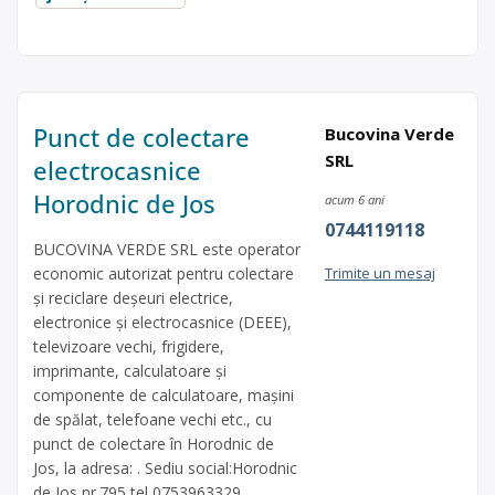
Punct de colectare
Bucovina Verde
SRL
electrocasnice
Horodnic de Jos
acum 6 ani
0744119118
BUCOVINA VERDE SRL este operator
economic autorizat pentru colectare
Trimite un mesaj
și reciclare deșeuri electrice,
electronice și electrocasnice (DEEE),
televizoare vechi, frigidere,
imprimante, calculatoare și
componente de calculatoare, mașini
de spălat, telefoane vechi etc., cu
punct de colectare în Horodnic de
Jos, la adresa: . Sediu social:Horodnic
de Jos nr.795 tel 0753963329,