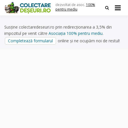
Skip
dezvoltat de asoc.
100%
to
pentru mediu
content
Susține colectaredeseuri.ro prin redirecționarea a 3,5% din
impozitul pe venit către
Asociația 100% pentru mediu
.
Completează formularul
online și ne ocupăm noi de restul!