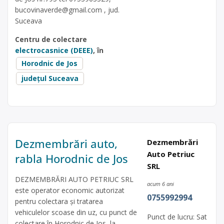
bucovinaverde@gmail.com
, jud.
Suceava
Centru de colectare
electrocasnice (DEEE)
, în
Horodnic de Jos
județul Suceava
Dezmembrări auto,
Dezmembrări
Auto Petriuc
rabla Horodnic de Jos
SRL
DEZMEMBRĂRI AUTO PETRIUC SRL
acum 6 ani
este operator economic autorizat
0755992994
pentru colectara și tratarea
vehiculelor scoase din uz, cu punct de
Punct de lucru: Sat
colectare în Horodnic de Jos, la