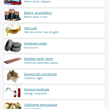
Haine vechi, draperii...
Baterii, acumulatori
Baterii auto, Li-Ion...
Ulei uzat
Ulei de motor, ulei de gătit...
Anvelope uzate
Cauciucuri...
Mobilier vechi, lemn
Lemn din demolări, paleți...
Deșeuri din construcții
Cărămizi, tiglă...
Deșeuri medicale
Seringi, recipente ...
Substanțe periculoase
Acizi, solvenți ...