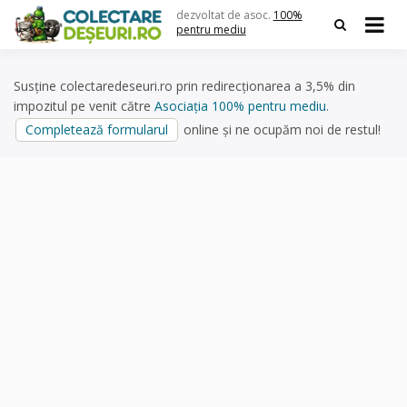
Skip
dezvoltat de asoc.
100%
to
pentru mediu
content
Susține colectaredeseuri.ro prin redirecționarea a 3,5% din
impozitul pe venit către
Asociația 100% pentru mediu
.
Completează formularul
online și ne ocupăm noi de restul!