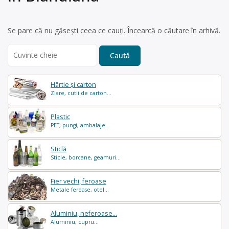
Se pare că nu găsești ceea ce cauți. Încearcă o căutare în arhivă.
Search
for:
Hârtie și carton
Ziare, cutii de carton...
Plastic
PET, pungi, ambalaje...
Sticlă
Sticle, borcane, geamuri...
Fier vechi, feroase
Metale feroase, otel...
Aluminiu, neferoase...
Aluminiu, cupru...