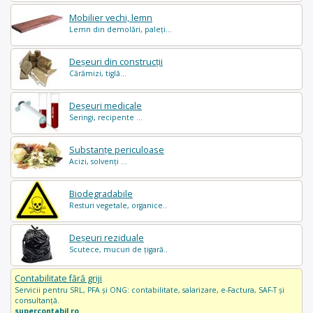
Mobilier vechi, lemn
Lemn din demolări, paleți...
Deșeuri din construcții
Cărămizi, tiglă...
Deșeuri medicale
Seringi, recipente ...
Substanțe periculoase
Acizi, solvenți ...
Biodegradabile
Resturi vegetale, organice..
Deșeuri reziduale
Scutece, mucuri de țigară..
Contabilitate fără griji
Servicii pentru SRL, PFA și ONG: contabilitate, salarizare, e-Factura, SAF-T și
consultanță.
supercontabil.ro