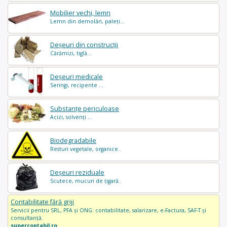
Mobilier vechi, lemn
Lemn din demolări, paleți...
Deșeuri din construcții
Cărămizi, tiglă...
Deșeuri medicale
Seringi, recipente ...
Substanțe periculoase
Acizi, solvenți ...
Biodegradabile
Resturi vegetale, organice..
Deșeuri reziduale
Scutece, mucuri de țigară..
Contabilitate fără griji
Servicii pentru SRL, PFA și ONG: contabilitate, salarizare, e-Factura, SAF-T și
consultanță.
supercontabil.ro