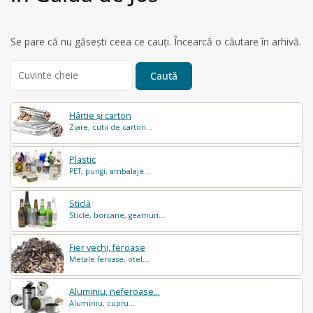
Se pare că nu găsești ceea ce cauți. Încearcă o căutare în arhivă.
Search
for:
Hârtie și carton
Ziare, cutii de carton...
Plastic
PET, pungi, ambalaje...
Sticlă
Sticle, borcane, geamuri...
Fier vechi, feroase
Metale feroase, otel...
Aluminiu, neferoase...
Aluminiu, cupru...