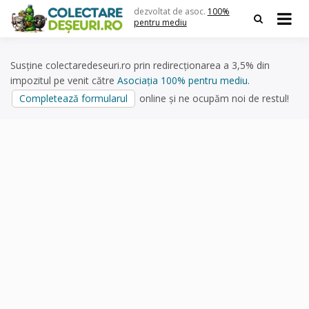
Skip
dezvoltat de asoc.
100%
to
pentru mediu
content
Susține colectaredeseuri.ro prin redirecționarea a 3,5% din
impozitul pe venit către
Asociația 100% pentru mediu
.
Completează formularul
online și ne ocupăm noi de restul!