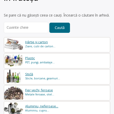
Se pare că nu găsești ceea ce cauți. Încearcă o căutare în arhivă.
Search
for:
Hârtie și carton
Ziare, cutii de carton...
Plastic
PET, pungi, ambalaje...
Sticlă
Sticle, borcane, geamuri...
Fier vechi, feroase
Metale feroase, otel...
Aluminiu, neferoase...
Aluminiu, cupru...