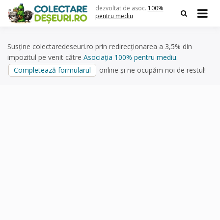
Skip
dezvoltat de asoc.
100%
to
pentru mediu
content
Susține colectaredeseuri.ro prin redirecționarea a 3,5% din
impozitul pe venit către
Asociația 100% pentru mediu
.
Completează formularul
online și ne ocupăm noi de restul!