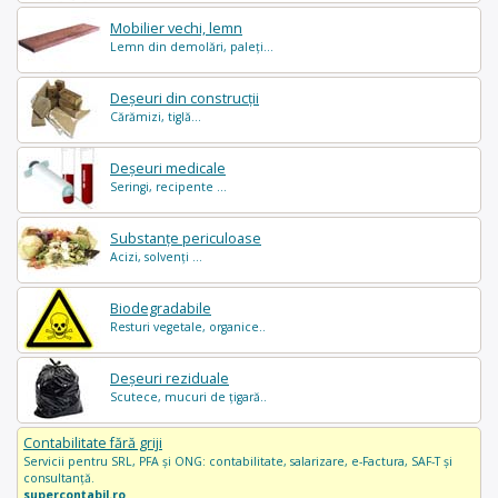
Mobilier vechi, lemn
Lemn din demolări, paleți...
Deșeuri din construcții
Cărămizi, tiglă...
Deșeuri medicale
Seringi, recipente ...
Substanțe periculoase
Acizi, solvenți ...
Biodegradabile
Resturi vegetale, organice..
Deșeuri reziduale
Scutece, mucuri de țigară..
Contabilitate fără griji
Servicii pentru SRL, PFA și ONG: contabilitate, salarizare, e-Factura, SAF-T și
consultanță.
supercontabil.ro