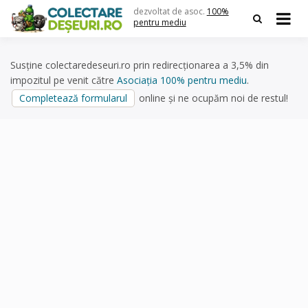
Skip
dezvoltat de asoc.
100%
to
pentru mediu
content
Susține colectaredeseuri.ro prin redirecționarea a 3,5% din
impozitul pe venit către
Asociația 100% pentru mediu
.
Completează formularul
online și ne ocupăm noi de restul!