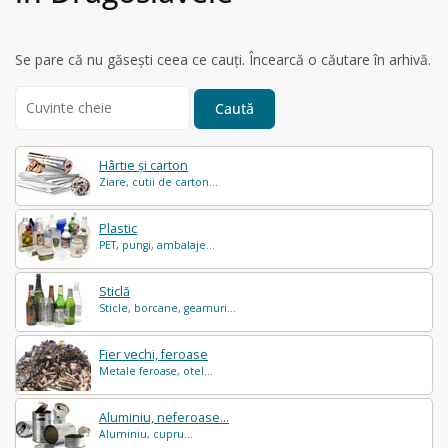
Se pare că nu găsești ceea ce cauți. Încearcă o căutare în arhivă.
Search
for:
Hârtie și carton
Ziare, cutii de carton...
Plastic
PET, pungi, ambalaje...
Sticlă
Sticle, borcane, geamuri...
Fier vechi, feroase
Metale feroase, otel...
Aluminiu, neferoase...
Aluminiu, cupru...