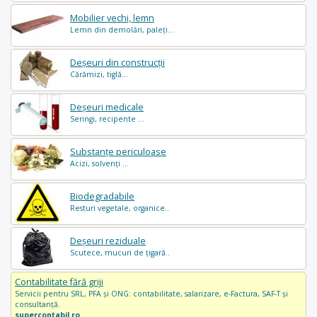
Mobilier vechi, lemn
Lemn din demolări, paleți...
Deșeuri din construcții
Cărămizi, tiglă...
Deșeuri medicale
Seringi, recipente ...
Substanțe periculoase
Acizi, solvenți ...
Biodegradabile
Resturi vegetale, organice..
Deșeuri reziduale
Scutece, mucuri de țigară..
Contabilitate fără griji
Servicii pentru SRL, PFA și ONG: contabilitate, salarizare, e-Factura, SAF-T și
consultanță.
supercontabil.ro