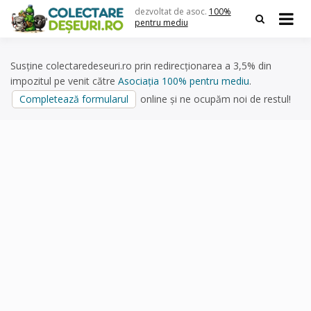
Skip
dezvoltat de asoc.
100%
to
pentru mediu
content
Susține colectaredeseuri.ro prin redirecționarea a 3,5% din
impozitul pe venit către
Asociația 100% pentru mediu
.
Completează formularul
online și ne ocupăm noi de restul!