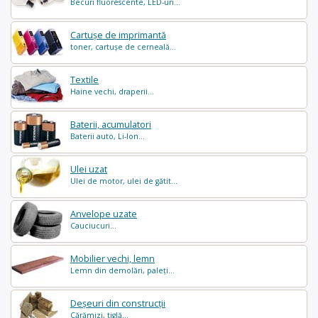
Becuri fluorescente, LED-uri...
Cartușe de imprimantă
toner, cartușe de cerneală...
Textile
Haine vechi, draperii...
Baterii, acumulatori
Baterii auto, Li-Ion...
Ulei uzat
Ulei de motor, ulei de gătit...
Anvelope uzate
Cauciucuri...
Mobilier vechi, lemn
Lemn din demolări, paleți...
Deșeuri din construcții
Cărămizi, tiglă...