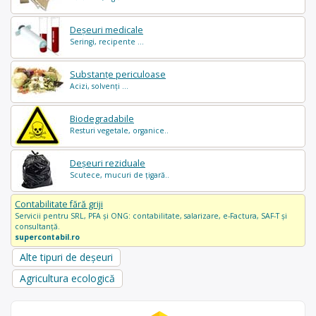
Deșeuri medicale
Seringi, recipente ...
Substanțe periculoase
Acizi, solvenți ...
Biodegradabile
Resturi vegetale, organice..
Deșeuri reziduale
Scutece, mucuri de țigară..
Contabilitate fără griji
Servicii pentru SRL, PFA și ONG: contabilitate, salarizare, e-Factura, SAF-T și
consultanță.
supercontabil.ro
Alte tipuri de deșeuri
Agricultura ecologică