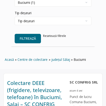
Tip deșeuri
Resetează filtrele
FILTREAZĂ
Acasă
Centre de colectare
județul Sălaj
Buciumi
Colectare DEEE
SC CONFRIG SRL
(frigidere, televizoare,
acum 6 ani
telefoane) în Buciumi,
Punct de lucru:
Comuna Buciumi,
Salaj – SC CONFRIG