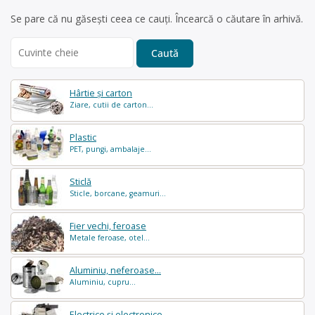
Se pare că nu găsești ceea ce cauți. Încearcă o căutare în arhivă.
Search
for:
Hârtie și carton
Ziare, cutii de carton...
Plastic
PET, pungi, ambalaje...
Sticlă
Sticle, borcane, geamuri...
Fier vechi, feroase
Metale feroase, otel...
Aluminiu, neferoase...
Aluminiu, cupru...
Electrice și electronice