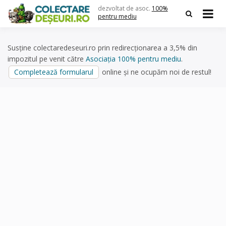
Skip
dezvoltat de asoc.
100%
to
pentru mediu
content
Susține colectaredeseuri.ro prin redirecționarea a 3,5% din
impozitul pe venit către
Asociația 100% pentru mediu
.
Completează formularul
online și ne ocupăm noi de restul!