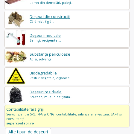
Lemn din demolări, paleți...
Deșeuri din construcții
Cărămizi, tiglă...
Deșeuri medicale
Seringi, recipente ...
Substanțe periculoase
Acizi, solvenți ...
Biodegradabile
Resturi vegetale, organice..
Deșeuri reziduale
Scutece, mucuri de țigară..
Contabilitate fără griji
Servicii pentru SRL, PFA și ONG: contabilitate, salarizare, e-Factura, SAF-T și
consultanță.
supercontabil.ro
Alte tipuri de deșeuri