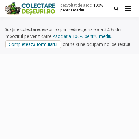
Skip
dezvoltat de asoc.
100%
to
pentru mediu
content
Susține colectaredeseuri.ro prin redirecționarea a 3,5% din
impozitul pe venit către
Asociația 100% pentru mediu
.
Completează formularul
online și ne ocupăm noi de restul!