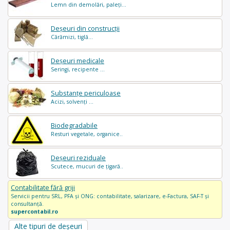
Lemn din demolări, paleți...
Deșeuri din construcții
Cărămizi, tiglă...
Deșeuri medicale
Seringi, recipente ...
Substanțe periculoase
Acizi, solvenți ...
Biodegradabile
Resturi vegetale, organice..
Deșeuri reziduale
Scutece, mucuri de țigară..
Contabilitate fără griji
Servicii pentru SRL, PFA și ONG: contabilitate, salarizare, e-Factura, SAF-T și
consultanță.
supercontabil.ro
Alte tipuri de deșeuri