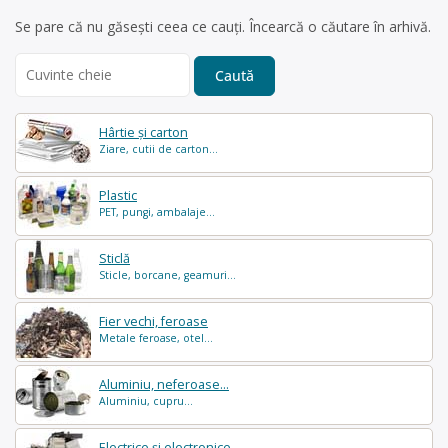
Se pare că nu găsești ceea ce cauți. Încearcă o căutare în arhivă.
Search
for:
Hârtie și carton
Ziare, cutii de carton...
Plastic
PET, pungi, ambalaje...
Sticlă
Sticle, borcane, geamuri...
Fier vechi, feroase
Metale feroase, otel...
Aluminiu, neferoase...
Aluminiu, cupru...
Electrice și electronice