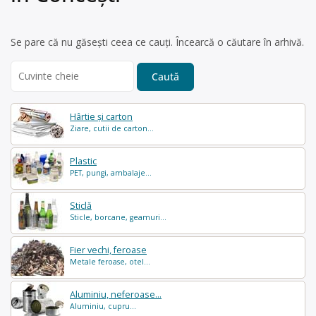
Se pare că nu găsești ceea ce cauți. Încearcă o căutare în arhivă.
Search
for:
Hârtie și carton
Ziare, cutii de carton...
Plastic
PET, pungi, ambalaje...
Sticlă
Sticle, borcane, geamuri...
Fier vechi, feroase
Metale feroase, otel...
Aluminiu, neferoase...
Aluminiu, cupru...