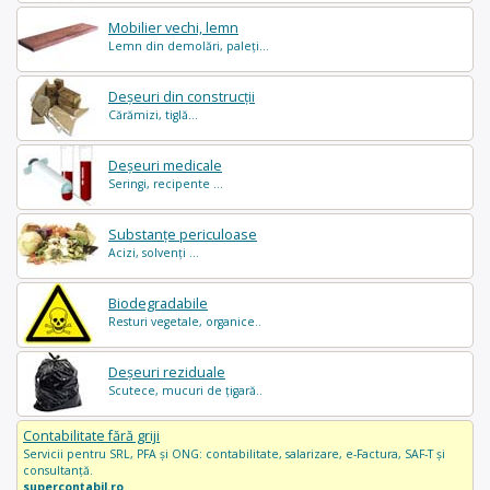
Mobilier vechi, lemn
Lemn din demolări, paleți...
Deșeuri din construcții
Cărămizi, tiglă...
Deșeuri medicale
Seringi, recipente ...
Substanțe periculoase
Acizi, solvenți ...
Biodegradabile
Resturi vegetale, organice..
Deșeuri reziduale
Scutece, mucuri de țigară..
Contabilitate fără griji
Servicii pentru SRL, PFA și ONG: contabilitate, salarizare, e-Factura, SAF-T și
consultanță.
supercontabil.ro