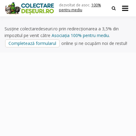
Skip
dezvoltat de asoc.
100%
to
pentru mediu
content
Susține colectaredeseuri.ro prin redirecționarea a 3,5% din
impozitul pe venit către
Asociația 100% pentru mediu
.
Completează formularul
online și ne ocupăm noi de restul!