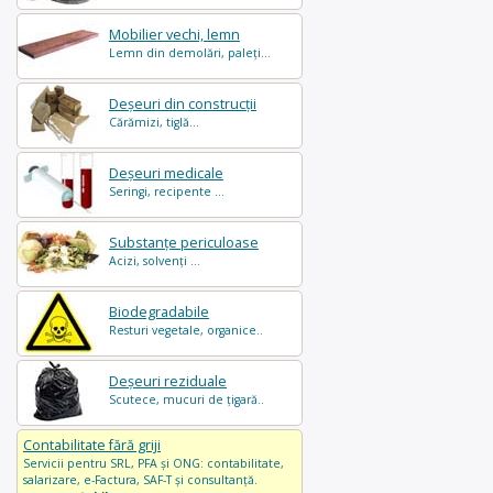
Mobilier vechi, lemn
Lemn din demolări, paleți...
Deșeuri din construcții
Cărămizi, tiglă...
Deșeuri medicale
Seringi, recipente ...
Substanțe periculoase
Acizi, solvenți ...
Biodegradabile
Resturi vegetale, organice..
Deșeuri reziduale
Scutece, mucuri de țigară..
Contabilitate fără griji
Servicii pentru SRL, PFA și ONG: contabilitate,
salarizare, e-Factura, SAF-T și consultanță.