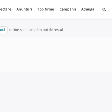
lectare
Anunțuri
Top firme
Campanii
Adaugă
rul
online și ne ocupăm noi de restul!