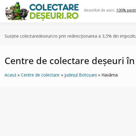
Skip
to
dezvoltat de asoc.
100% pent
content
Susține colectaredeseuri.ro prin redirecționarea a 3,5% din impozit
Centre de colectare deșeuri î
Acasă
Centre de colectare
județul Botoșani
Havârna