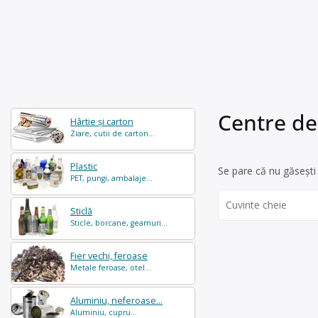
Centre de
Hârtie și carton
Ziare, cutii de carton...
Plastic
Se pare că nu găsești 
PET, pungi, ambalaje...
Search
Sticlă
for:
Sticle, borcane, geamuri...
Fier vechi, feroase
Metale feroase, otel...
Aluminiu, neferoase...
Aluminiu, cupru...