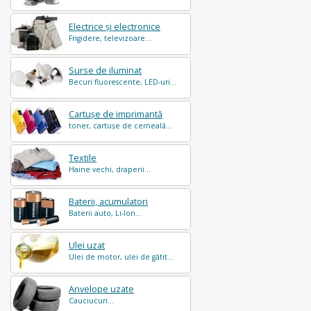
Electrice și electronice
Frigidere, televizoare...
Surse de iluminat
Becuri fluorescente, LED-uri...
Cartușe de imprimantă
toner, cartușe de cerneală...
Textile
Haine vechi, draperii...
Baterii, acumulatori
Baterii auto, Li-Ion...
Ulei uzat
Ulei de motor, ulei de gătit...
Anvelope uzate
Cauciucuri...