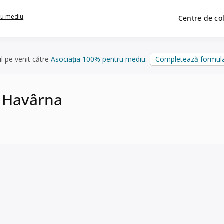
ru mediu
Centre de co
ul pe venit către
Asociația 100% pentru mediu
.
Completează formula
n Havârna