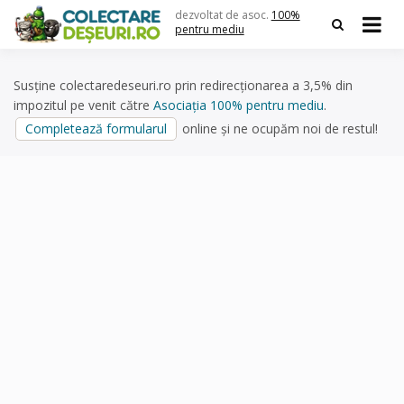
Skip
dezvoltat de asoc.
100%
to
pentru mediu
content
Susține colectaredeseuri.ro prin redirecționarea a 3,5% din
impozitul pe venit către
Asociația 100% pentru mediu
.
Completează formularul
online și ne ocupăm noi de restul!