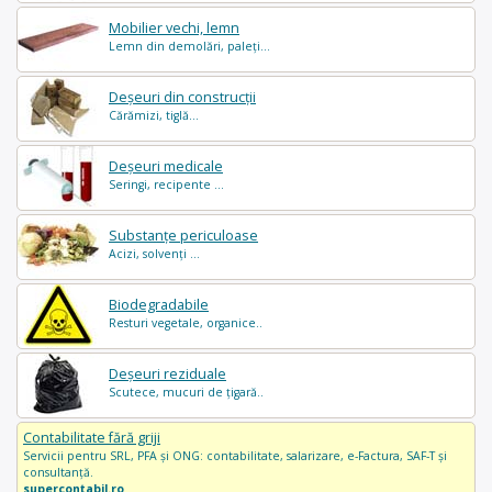
Mobilier vechi, lemn
Lemn din demolări, paleți...
Deșeuri din construcții
Cărămizi, tiglă...
Deșeuri medicale
Seringi, recipente ...
Substanțe periculoase
Acizi, solvenți ...
Biodegradabile
Resturi vegetale, organice..
Deșeuri reziduale
Scutece, mucuri de țigară..
Contabilitate fără griji
Servicii pentru SRL, PFA și ONG: contabilitate, salarizare, e-Factura, SAF-T și
consultanță.
supercontabil.ro