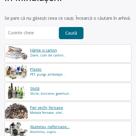
Se pare că nu găsești ceea ce cauți. Încearcă o căutare în arhivă.
Search
for:
Hârtie și carton
Ziare, cutii de carton...
Plastic
PET, pungi, ambalaje...
Sticlă
Sticle, borcane, geamuri...
Fier vechi, feroase
Metale feroase, otel...
Aluminiu, neferoase...
Aluminiu, cupru...