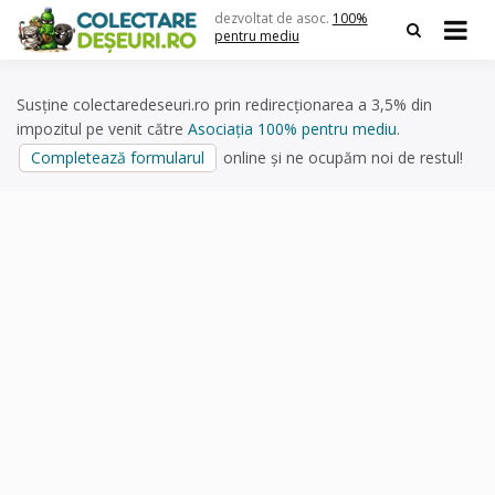
Skip
dezvoltat de asoc.
100%
to
pentru mediu
content
Susține colectaredeseuri.ro prin redirecționarea a 3,5% din
impozitul pe venit către
Asociația 100% pentru mediu
.
Completează formularul
online și ne ocupăm noi de restul!