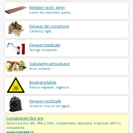
Mobilier vechi, lemn
Lemn din demolări, paleți...
Deșeuri din construcții
Cărămizi, tiglă...
Deșeuri medicale
Seringi, recipente ...
Substanțe periculoase
Acizi, solvenți ...
Biodegradabile
Resturi vegetale, organice..
Deșeuri reziduale
Scutece, mucuri de țigară..
Contabilitate fără griji
Servicii pentru SRL, PFA și ONG: contabilitate, salarizare, e-Factura, SAF-T și
consultanță.
supercontabil.ro