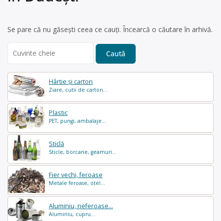
Se pare că nu găsești ceea ce cauți. Încearcă o căutare în arhivă.
Search
for:
Hârtie și carton
Ziare, cutii de carton...
Plastic
PET, pungi, ambalaje...
Sticlă
Sticle, borcane, geamuri...
Fier vechi, feroase
Metale feroase, otel...
Aluminiu, neferoase...
Aluminiu, cupru...