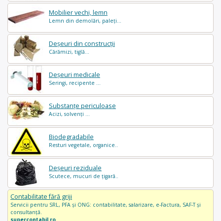
Mobilier vechi, lemn
Lemn din demolări, paleți...
Deșeuri din construcții
Cărămizi, tiglă...
Deșeuri medicale
Seringi, recipente ...
Substanțe periculoase
Acizi, solvenți ...
Biodegradabile
Resturi vegetale, organice..
Deșeuri reziduale
Scutece, mucuri de țigară..
Contabilitate fără griji
Servicii pentru SRL, PFA și ONG: contabilitate, salarizare, e-Factura, SAF-T și
consultanță.
supercontabil.ro