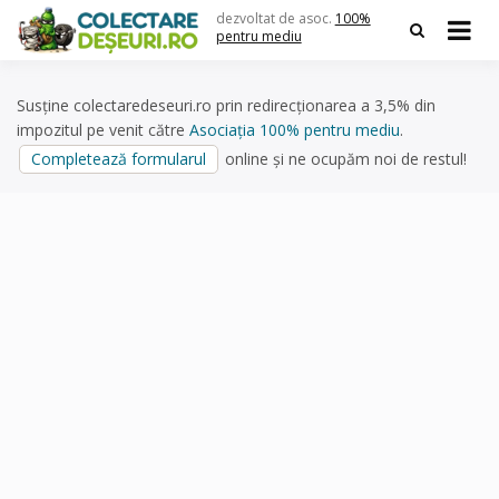
Skip
dezvoltat de asoc.
100%
to
pentru mediu
content
Susține colectaredeseuri.ro prin redirecționarea a 3,5% din
impozitul pe venit către
Asociația 100% pentru mediu
.
Completează formularul
online și ne ocupăm noi de restul!