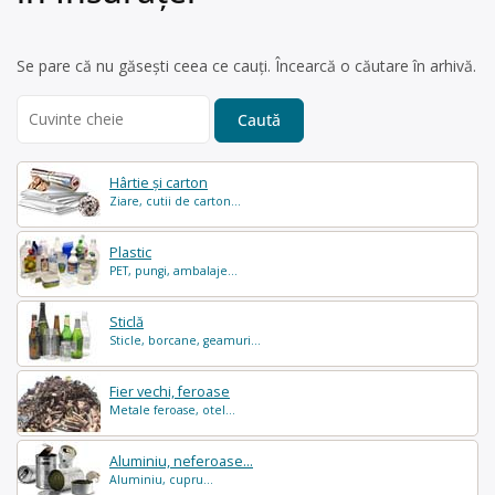
Se pare că nu găsești ceea ce cauți. Încearcă o căutare în arhivă.
Search
for:
Hârtie și carton
Ziare, cutii de carton...
Plastic
PET, pungi, ambalaje...
Sticlă
Sticle, borcane, geamuri...
Fier vechi, feroase
Metale feroase, otel...
Aluminiu, neferoase...
Aluminiu, cupru...