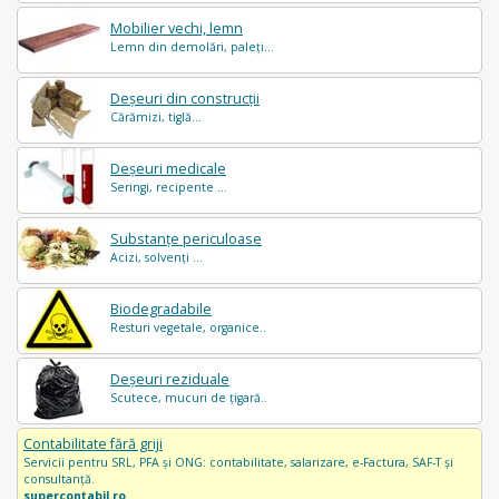
Mobilier vechi, lemn
Lemn din demolări, paleți...
Deșeuri din construcții
Cărămizi, tiglă...
Deșeuri medicale
Seringi, recipente ...
Substanțe periculoase
Acizi, solvenți ...
Biodegradabile
Resturi vegetale, organice..
Deșeuri reziduale
Scutece, mucuri de țigară..
Contabilitate fără griji
Servicii pentru SRL, PFA și ONG: contabilitate, salarizare, e-Factura, SAF-T și
consultanță.
supercontabil.ro