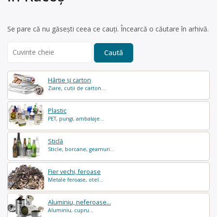
Se pare că nu găsești ceea ce cauți. Încearcă o căutare în arhivă.
Search
for:
Hârtie și carton
Ziare, cutii de carton...
Plastic
PET, pungi, ambalaje...
Sticlă
Sticle, borcane, geamuri...
Fier vechi, feroase
Metale feroase, otel...
Aluminiu, neferoase...
Aluminiu, cupru...