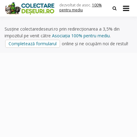
Skip
dezvoltat de asoc.
100%
to
pentru mediu
content
Susține colectaredeseuri.ro prin redirecționarea a 3,5% din
impozitul pe venit către
Asociația 100% pentru mediu
.
Completează formularul
online și ne ocupăm noi de restul!