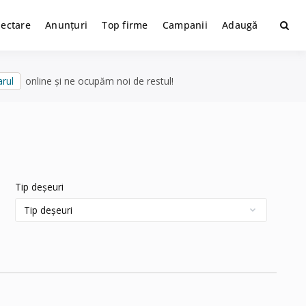
lectare
Anunțuri
Top firme
Campanii
Adaugă
rul
online și ne ocupăm noi de restul!
Tip deșeuri