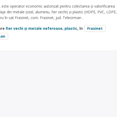
este operator economic autorizat pentru colectarea și valorificarea
aje din metale (oțel, aluminiu, fier vechi) și plastic (HDPE, PVC, LDPE,
ru în sat Frasinet, com. Frasinet, jud. Teleorman .
are
fier vechi și metale neferoase
,
plastic
, în
Frasinet
man