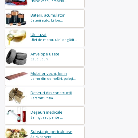
Haine vechi, draperii...
Baterii, acumulatori
Baterii auto, Li-Ion...
Ulei uzat
Ulei de motor, ulei de gătit...
Anvelope uzate
Cauciucuri...
Mobilier vechi, lemn
Lemn din demolări, paleți...
Deșeuri din construcții
Cărămizi, tiglă...
Deșeuri medicale
Seringi, recipente ...
Substanțe periculoase
Acizi, solvenți ...