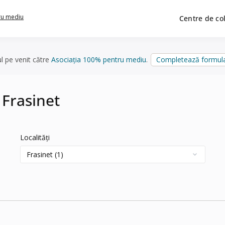
ru mediu
Centre de co
ul pe venit către
Asociația 100% pentru mediu
.
Completează formula
 Frasinet
Localități