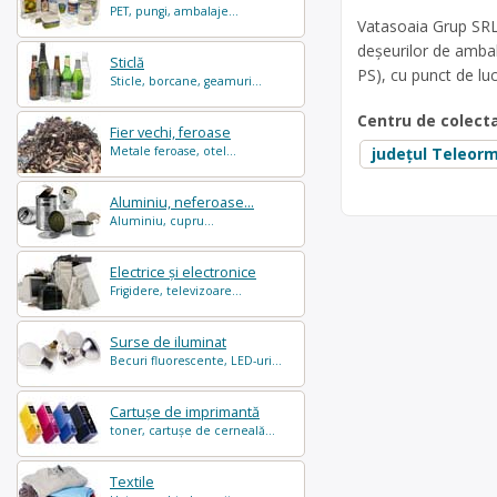
PET, pungi, ambalaje...
Vatasoaia Grup SRL 
deșeurilor de ambal
Sticlă
PS), cu punct de luc
Sticle, borcane, geamuri...
Centru de colect
Fier vechi, feroase
Metale feroase, otel...
județul Teleor
Aluminiu, neferoase...
Aluminiu, cupru...
Electrice și electronice
Frigidere, televizoare...
Surse de iluminat
Becuri fluorescente, LED-uri...
Cartușe de imprimantă
toner, cartușe de cerneală...
Textile