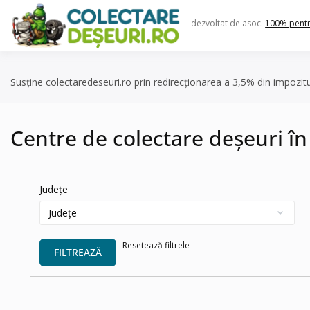
Skip
to
dezvoltat de asoc.
100% pent
content
Susține colectaredeseuri.ro prin redirecționarea a 3,5% din impozit
Centre de colectare deșeuri în
Județe
Resetează filtrele
FILTREAZĂ