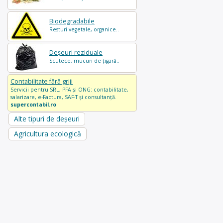
Biodegradabile
Resturi vegetale, organice..
Deșeuri reziduale
Scutece, mucuri de țigară..
Contabilitate fără griji
Servicii pentru SRL, PFA și ONG: contabilitate,
salarizare, e-Factura, SAF-T și consultanță.
supercontabil.ro
Alte tipuri de deșeuri
Agricultura ecologică