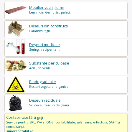
Mobilier vechi, lemn
Lemn din demolări, paleți...
Deșeuri din construcții
Cărămizi, tiglă...
Deșeuri medicale
Seringi, recipente ...
Substanțe periculoase
Acizi, solvenți ...
Biodegradabile
Resturi vegetale, organice..
Deșeuri reziduale
Scutece, mucuri de țigară..
Contabilitate fără griji
Servicii pentru SRL, PFA și ONG: contabilitate, salarizare, e-Factura, SAF-T și
consultanță.
supercontabil.ro