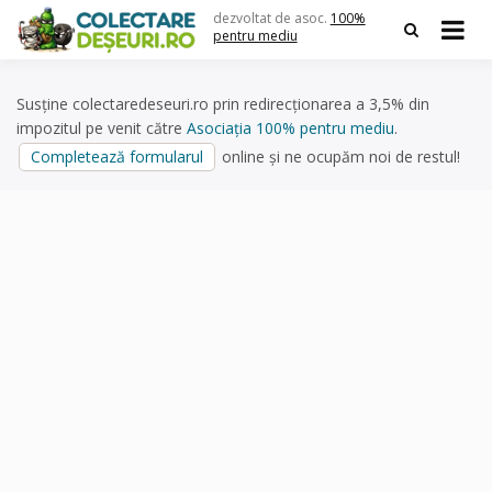
Skip
dezvoltat de asoc.
100%
to
pentru mediu
content
Susține colectaredeseuri.ro prin redirecționarea a 3,5% din
impozitul pe venit către
Asociația 100% pentru mediu
.
Completează formularul
online și ne ocupăm noi de restul!