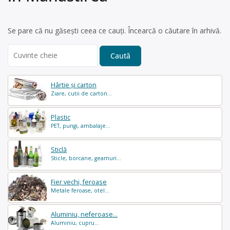
Se pare că nu găsești ceea ce cauți. Încearcă o căutare în arhivă.
Search
for:
Hârtie și carton
Ziare, cutii de carton...
Plastic
PET, pungi, ambalaje...
Sticlă
Sticle, borcane, geamuri...
Fier vechi, feroase
Metale feroase, otel...
Aluminiu, neferoase...
Aluminiu, cupru...