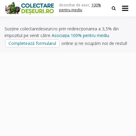
Skip
dezvoltat de asoc.
100%
to
pentru mediu
content
Susține colectaredeseuri.ro prin redirecționarea a 3,5% din
impozitul pe venit către
Asociația 100% pentru mediu
.
Completează formularul
online și ne ocupăm noi de restul!