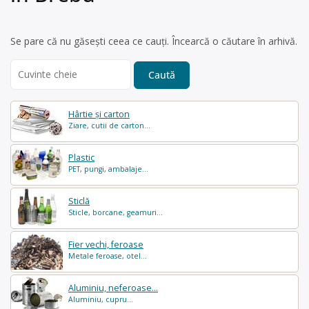
Se pare că nu găsești ceea ce cauți. Încearcă o căutare în arhivă.
Search
for:
Hârtie și carton
Ziare, cutii de carton...
Plastic
PET, pungi, ambalaje...
Sticlă
Sticle, borcane, geamuri...
Fier vechi, feroase
Metale feroase, otel...
Aluminiu, neferoase...
Aluminiu, cupru...