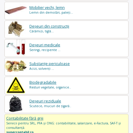
Mobilier vechi, lemn
Lemn din demolări, paleți...
Deșeuri din construcții
Cărămizi, tiglă...
Deșeuri medicale
Seringi, recipente ...
Substanțe periculoase
Acizi, solvenți ...
Biodegradabile
Resturi vegetale, organice..
Deșeuri reziduale
Scutece, mucuri de țigară..
Contabilitate fără griji
Servicii pentru SRL, PFA și ONG: contabilitate, salarizare, e-Factura, SAF-T și
consultanță.
supercontabil.ro