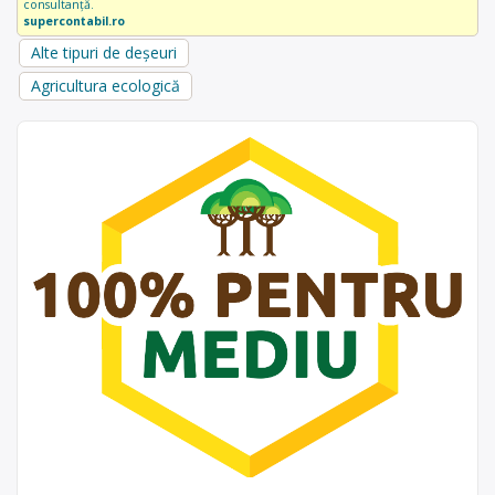
consultanță.
supercontabil.ro
Alte tipuri de deșeuri
Agricultura ecologică