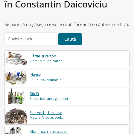
în Constantin Daicoviciu
Se pare că nu găsești ceea ce cauți. Încearcă o căutare în arhivă.
Search
for:
Hârtie și carton
Ziare, cutii de carton...
Plastic
PET, pungi, ambalaje...
Sticlă
Sticle, borcane, geamuri...
Fier vechi, feroase
Metale feroase, otel...
Aluminiu, neferoase...