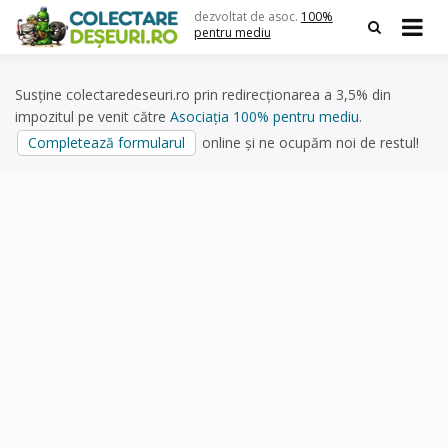
Skip
dezvoltat de asoc.
100%
to
pentru mediu
content
Susține colectaredeseuri.ro prin redirecționarea a 3,5% din
impozitul pe venit către
Asociația 100% pentru mediu
.
Completează formularul
online și ne ocupăm noi de restul!