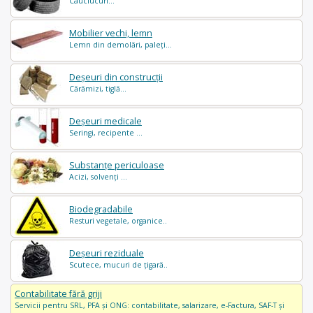
Cauciucuri...
Mobilier vechi, lemn
Lemn din demolări, paleți...
Deșeuri din construcții
Cărămizi, tiglă...
Deșeuri medicale
Seringi, recipente ...
Substanțe periculoase
Acizi, solvenți ...
Biodegradabile
Resturi vegetale, organice..
Deșeuri reziduale
Scutece, mucuri de țigară..
Contabilitate fără griji
Servicii pentru SRL, PFA și ONG: contabilitate, salarizare, e-Factura, SAF-T și