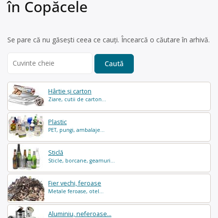
în Copăcele
Se pare că nu găsești ceea ce cauți. Încearcă o căutare în arhivă.
Search
for:
Hârtie și carton
Ziare, cutii de carton...
Plastic
PET, pungi, ambalaje...
Sticlă
Sticle, borcane, geamuri...
Fier vechi, feroase
Metale feroase, otel...
Aluminiu, neferoase...