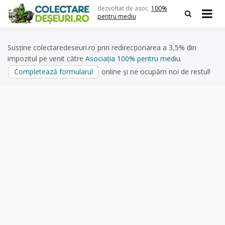
Skip
dezvoltat de asoc.
100%
to
pentru mediu
content
Susține colectaredeseuri.ro prin redirecționarea a 3,5% din
impozitul pe venit către
Asociația 100% pentru mediu
.
Completează formularul
online și ne ocupăm noi de restul!