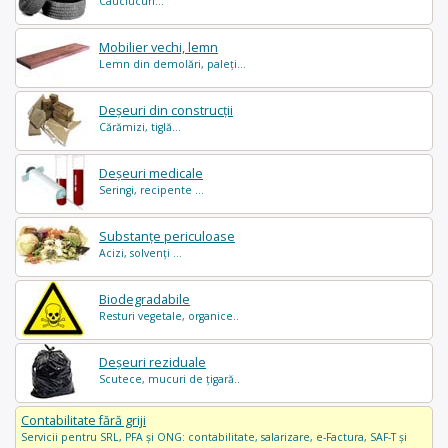
Cauciucuri...
Mobilier vechi, lemn
Lemn din demolări, paleți...
Deșeuri din construcții
Cărămizi, tiglă...
Deșeuri medicale
Seringi, recipente ...
Substanțe periculoase
Acizi, solvenți ...
Biodegradabile
Resturi vegetale, organice..
Deșeuri reziduale
Scutece, mucuri de țigară..
Contabilitate fără griji
Servicii pentru SRL, PFA și ONG: contabilitate, salarizare, e-Factura, SAF-T și