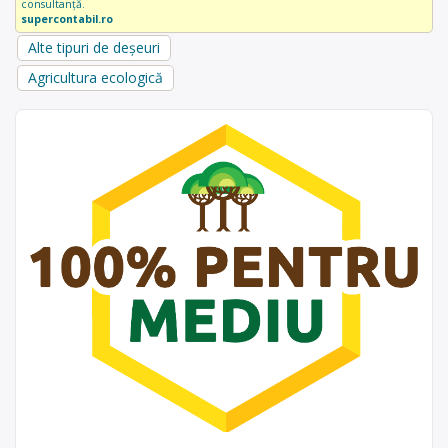
consultanță.
supercontabil.ro
Alte tipuri de deșeuri
Agricultura ecologică