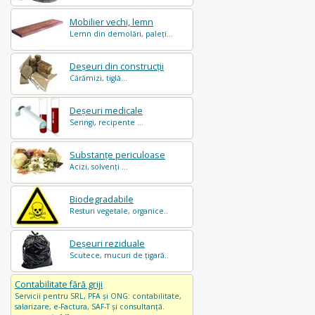
Mobilier vechi, lemn
Lemn din demolări, paleți...
Deșeuri din construcții
Cărămizi, tiglă...
Deșeuri medicale
Seringi, recipente ...
Substanțe periculoase
Acizi, solvenți ...
Biodegradabile
Resturi vegetale, organice..
Deșeuri reziduale
Scutece, mucuri de țigară..
Contabilitate fără griji
Servicii pentru SRL, PFA și ONG: contabilitate,
salarizare, e-Factura, SAF-T și consultanță.