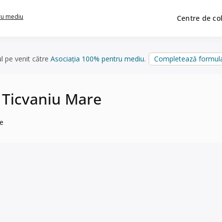
ru mediu
Centre de co
ul pe venit către
Asociația 100% pentru mediu
.
Completează formula
n Ticvaniu Mare
re