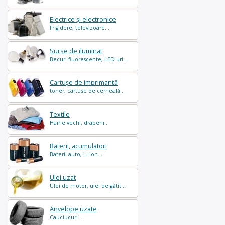
Electrice și electronice
Frigidere, televizoare...
Surse de iluminat
Becuri fluorescente, LED-uri...
Cartușe de imprimantă
toner, cartușe de cerneală...
Textile
Haine vechi, draperii...
Baterii, acumulatori
Baterii auto, Li-Ion...
Ulei uzat
Ulei de motor, ulei de gătit...
Anvelope uzate
Cauciucuri...