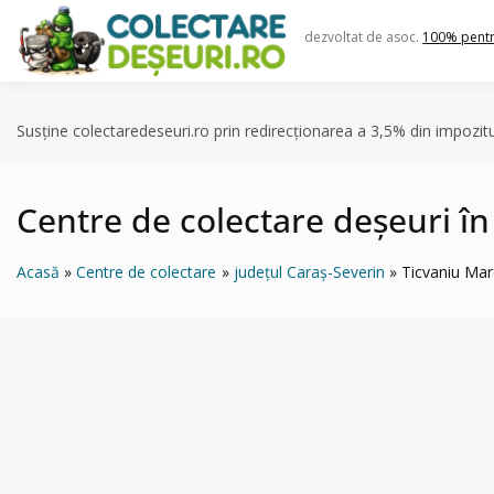
Skip
to
dezvoltat de asoc.
100% pent
content
Susține colectaredeseuri.ro prin redirecționarea a 3,5% din impozit
Centre de colectare deșeuri î
Acasă
Centre de colectare
județul Caraș-Severin
Ticvaniu Ma