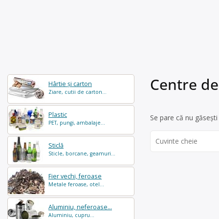
Centre de
Hârtie și carton
Ziare, cutii de carton...
Plastic
Se pare că nu găsești 
PET, pungi, ambalaje...
Search
Sticlă
for:
Sticle, borcane, geamuri...
Fier vechi, feroase
Metale feroase, otel...
Aluminiu, neferoase...
Aluminiu, cupru...