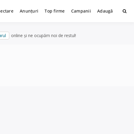
lectare
Anunțuri
Top firme
Campanii
Adaugă
rul
online și ne ocupăm noi de restul!