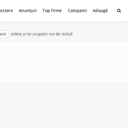
lectare
Anunțuri
Top firme
Campanii
Adaugă
rul
online și ne ocupăm noi de restul!