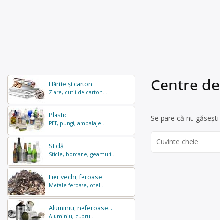
Centre de
Hârtie și carton
Ziare, cutii de carton...
Plastic
Se pare că nu găsești 
PET, pungi, ambalaje...
Search
Sticlă
for:
Sticle, borcane, geamuri...
Fier vechi, feroase
Metale feroase, otel...
Aluminiu, neferoase...
Aluminiu, cupru...