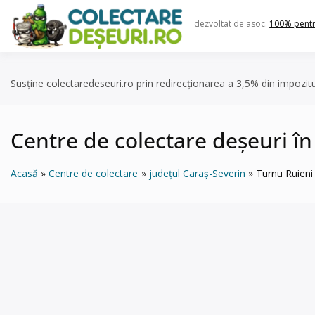
Skip
to
dezvoltat de asoc.
100% pent
content
Susține colectaredeseuri.ro prin redirecționarea a 3,5% din impozit
Centre de colectare deșeuri î
Acasă
Centre de colectare
județul Caraș-Severin
Turnu Ruieni