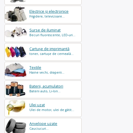
Electrice și electronice
Frigidere, televizoare...
Surse de iluminat
Becuri fluorescente, LED-uri...
Cartușe de imprimantă
toner, cartușe de cerneală...
Textile
Haine vechi, draperii...
Baterii, acumulatori
Baterii auto, Li-Ion...
Ulei uzat
Ulei de motor, ulei de gătit...
Anvelope uzate
Cauciucuri...