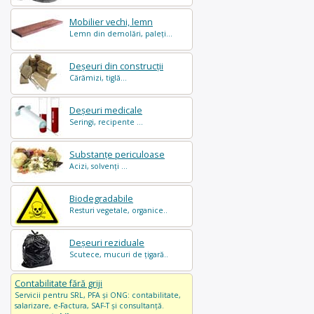
Mobilier vechi, lemn
Lemn din demolări, paleți...
Deșeuri din construcții
Cărămizi, tiglă...
Deșeuri medicale
Seringi, recipente ...
Substanțe periculoase
Acizi, solvenți ...
Biodegradabile
Resturi vegetale, organice..
Deșeuri reziduale
Scutece, mucuri de țigară..
Contabilitate fără griji
Servicii pentru SRL, PFA și ONG: contabilitate,
salarizare, e-Factura, SAF-T și consultanță.