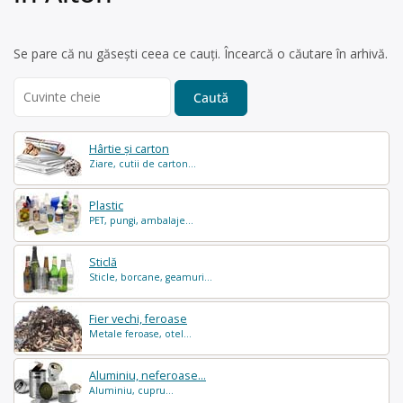
Se pare că nu găsești ceea ce cauți. Încearcă o căutare în arhivă.
Search
for:
Hârtie și carton
Ziare, cutii de carton...
Plastic
PET, pungi, ambalaje...
Sticlă
Sticle, borcane, geamuri...
Fier vechi, feroase
Metale feroase, otel...
Aluminiu, neferoase...
Aluminiu, cupru...