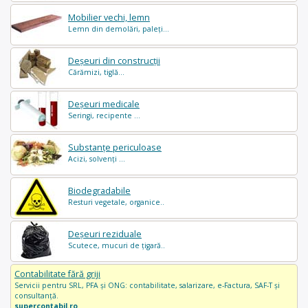
Mobilier vechi, lemn
Lemn din demolări, paleți...
Deșeuri din construcții
Cărămizi, tiglă...
Deșeuri medicale
Seringi, recipente ...
Substanțe periculoase
Acizi, solvenți ...
Biodegradabile
Resturi vegetale, organice..
Deșeuri reziduale
Scutece, mucuri de țigară..
Contabilitate fără griji
Servicii pentru SRL, PFA și ONG: contabilitate, salarizare, e-Factura, SAF-T și
consultanță.
supercontabil.ro