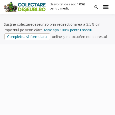
Skip
dezvoltat de asoc.
100%
to
pentru mediu
content
Susține colectaredeseuri.ro prin redirecționarea a 3,5% din
impozitul pe venit către
Asociația 100% pentru mediu
.
Completează formularul
online și ne ocupăm noi de restul!