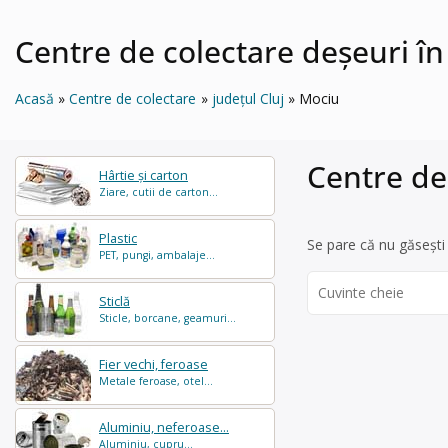
Centre de colectare deșeuri î
Acasă
Centre de colectare
județul Cluj
Mociu
Centre de
Hârtie și carton
Ziare, cutii de carton...
Plastic
Se pare că nu găsești 
PET, pungi, ambalaje...
Search
Sticlă
for:
Sticle, borcane, geamuri...
Fier vechi, feroase
Metale feroase, otel...
Aluminiu, neferoase...
Aluminiu, cupru...