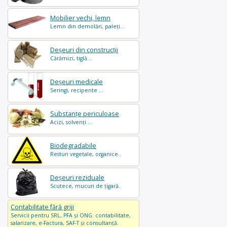
Mobilier vechi, lemn
Lemn din demolări, paleți...
Deșeuri din construcții
Cărămizi, tiglă...
Deșeuri medicale
Seringi, recipente ...
Substanțe periculoase
Acizi, solvenți ...
Biodegradabile
Resturi vegetale, organice..
Deșeuri reziduale
Scutece, mucuri de țigară..
Contabilitate fără griji
Servicii pentru SRL, PFA și ONG: contabilitate,
salarizare, e-Factura, SAF-T și consultanță.