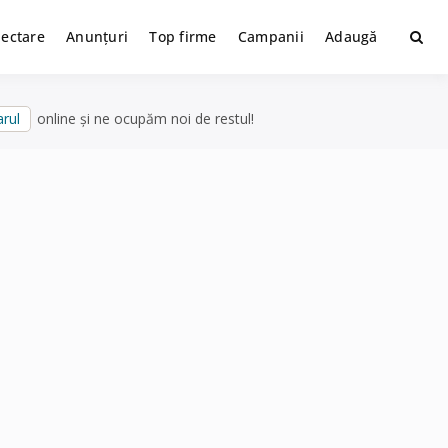
lectare
Anunțuri
Top firme
Campanii
Adaugă
rul
online și ne ocupăm noi de restul!