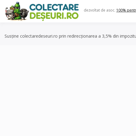
Skip
to
dezvoltat de asoc.
100% pent
content
Susține colectaredeseuri.ro prin redirecționarea a 3,5% din impozit