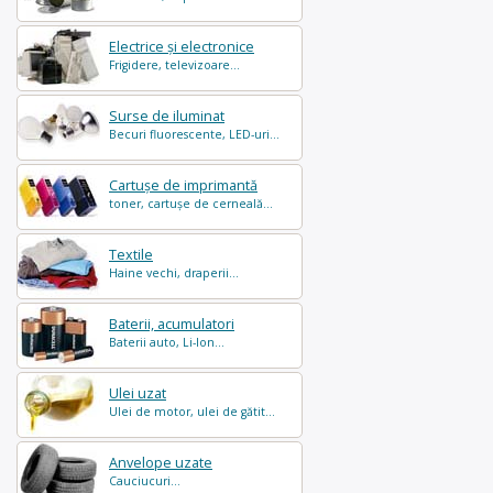
Electrice și electronice
Frigidere, televizoare...
Surse de iluminat
Becuri fluorescente, LED-uri...
Cartușe de imprimantă
toner, cartușe de cerneală...
Textile
Haine vechi, draperii...
Baterii, acumulatori
Baterii auto, Li-Ion...
Ulei uzat
Ulei de motor, ulei de gătit...
Anvelope uzate
Cauciucuri...