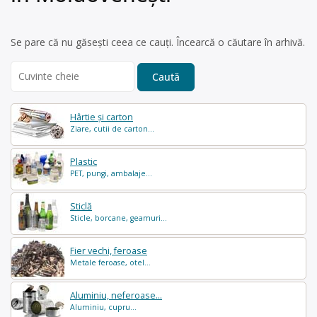
Se pare că nu găsești ceea ce cauți. Încearcă o căutare în arhivă.
Search
for:
Hârtie și carton
Ziare, cutii de carton...
Plastic
PET, pungi, ambalaje...
Sticlă
Sticle, borcane, geamuri...
Fier vechi, feroase
Metale feroase, otel...
Aluminiu, neferoase...
Aluminiu, cupru...