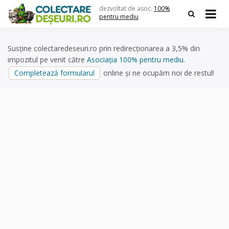
Skip
dezvoltat de asoc.
100%
to
pentru mediu
content
Susține colectaredeseuri.ro prin redirecționarea a 3,5% din
impozitul pe venit către
Asociația 100% pentru mediu
.
Completează formularul
online și ne ocupăm noi de restul!