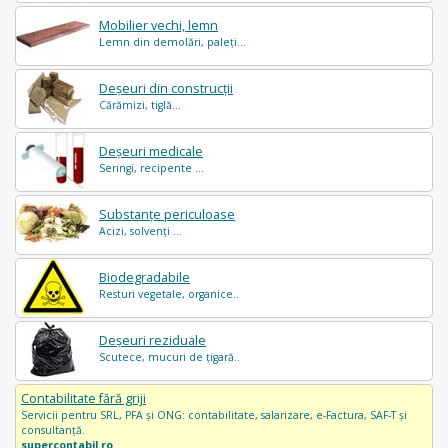
Mobilier vechi, lemn
Lemn din demolări, paleți...
Deșeuri din construcții
Cărămizi, tiglă...
Deșeuri medicale
Seringi, recipente ...
Substanțe periculoase
Acizi, solvenți ...
Biodegradabile
Resturi vegetale, organice..
Deșeuri reziduale
Scutece, mucuri de țigară..
Contabilitate fără griji
Servicii pentru SRL, PFA și ONG: contabilitate, salarizare, e-Factura, SAF-T și
consultanță.
supercontabil.ro