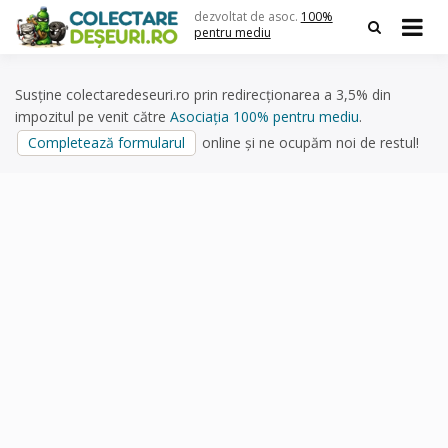
Skip
dezvoltat de asoc.
100%
to
pentru mediu
content
Susține colectaredeseuri.ro prin redirecționarea a 3,5% din
impozitul pe venit către
Asociația 100% pentru mediu
.
Completează formularul
online și ne ocupăm noi de restul!