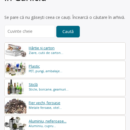
Se pare că nu găsești ceea ce cauți. Încearcă o căutare în arhivă.
Search
for:
Hârtie și carton
Ziare, cutii de carton...
Plastic
PET, pungi, ambalaje...
Sticlă
Sticle, borcane, geamuri...
Fier vechi, feroase
Metale feroase, otel...
Aluminiu, neferoase...
Aluminiu, cupru...