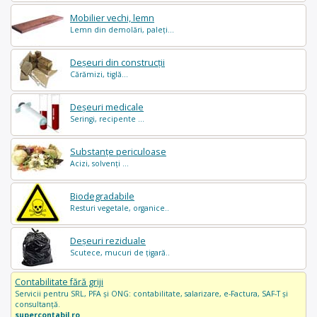
Mobilier vechi, lemn
Lemn din demolări, paleți...
Deșeuri din construcții
Cărămizi, tiglă...
Deșeuri medicale
Seringi, recipente ...
Substanțe periculoase
Acizi, solvenți ...
Biodegradabile
Resturi vegetale, organice..
Deșeuri reziduale
Scutece, mucuri de țigară..
Contabilitate fără griji
Servicii pentru SRL, PFA și ONG: contabilitate, salarizare, e-Factura, SAF-T și
consultanță.
supercontabil.ro