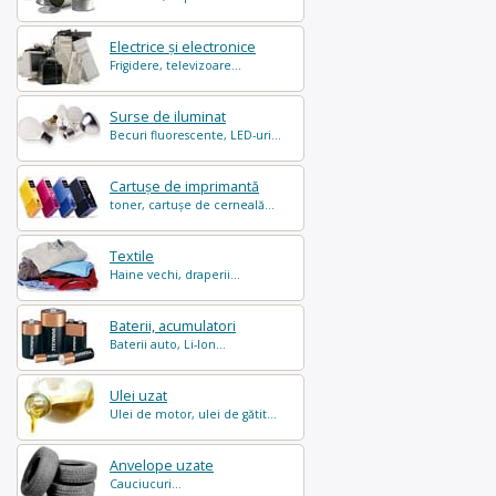
Electrice și electronice
Frigidere, televizoare...
Surse de iluminat
Becuri fluorescente, LED-uri...
Cartușe de imprimantă
toner, cartușe de cerneală...
Textile
Haine vechi, draperii...
Baterii, acumulatori
Baterii auto, Li-Ion...
Ulei uzat
Ulei de motor, ulei de gătit...
Anvelope uzate
Cauciucuri...