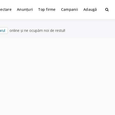
lectare
Anunțuri
Top firme
Campanii
Adaugă
rul
online și ne ocupăm noi de restul!