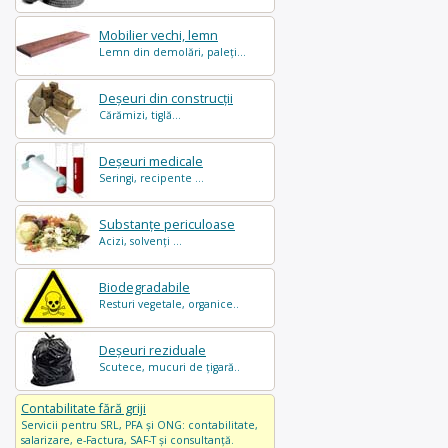
Mobilier vechi, lemn
Lemn din demolări, paleți...
Deșeuri din construcții
Cărămizi, tiglă...
Deșeuri medicale
Seringi, recipente ...
Substanțe periculoase
Acizi, solvenți ...
Biodegradabile
Resturi vegetale, organice..
Deșeuri reziduale
Scutece, mucuri de țigară..
Contabilitate fără griji
Servicii pentru SRL, PFA și ONG: contabilitate,
salarizare, e-Factura, SAF-T și consultanță.