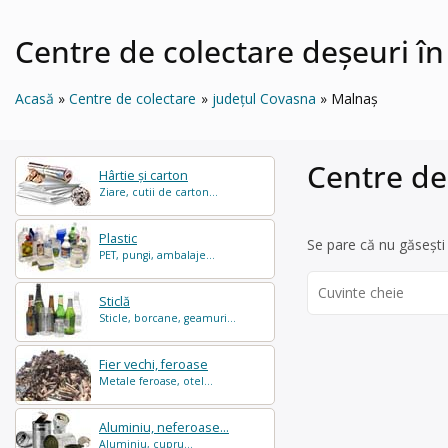
Centre de colectare deșeuri î
Acasă
Centre de colectare
județul Covasna
Malnaş
Centre de
Hârtie și carton
Ziare, cutii de carton...
Plastic
Se pare că nu găsești 
PET, pungi, ambalaje...
Search
Sticlă
for:
Sticle, borcane, geamuri...
Fier vechi, feroase
Metale feroase, otel...
Aluminiu, neferoase...
Aluminiu, cupru...