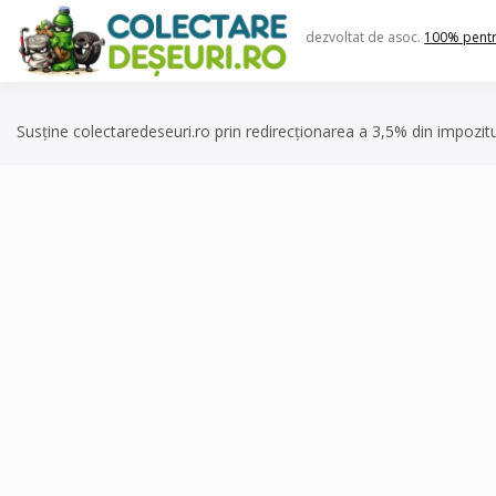
Skip
to
dezvoltat de asoc.
100% pent
content
Susține colectaredeseuri.ro prin redirecționarea a 3,5% din impozit