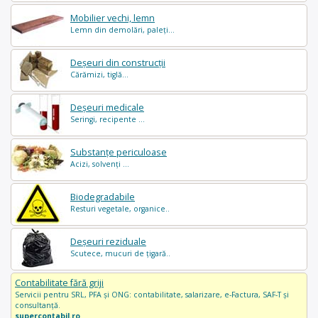
Mobilier vechi, lemn
Lemn din demolări, paleți...
Deșeuri din construcții
Cărămizi, tiglă...
Deșeuri medicale
Seringi, recipente ...
Substanțe periculoase
Acizi, solvenți ...
Biodegradabile
Resturi vegetale, organice..
Deșeuri reziduale
Scutece, mucuri de țigară..
Contabilitate fără griji
Servicii pentru SRL, PFA și ONG: contabilitate, salarizare, e-Factura, SAF-T și
consultanță.
supercontabil.ro