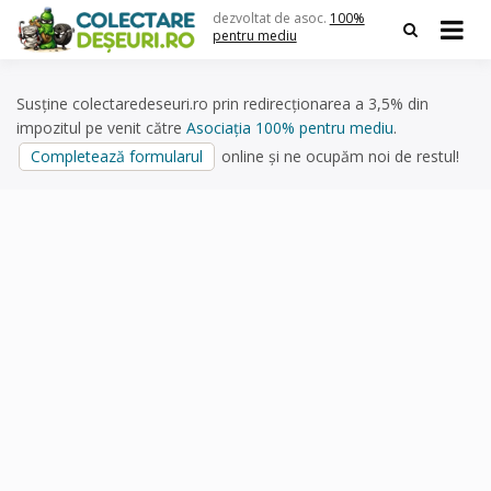
Skip
dezvoltat de asoc.
100%
to
pentru mediu
content
Susține colectaredeseuri.ro prin redirecționarea a 3,5% din
impozitul pe venit către
Asociația 100% pentru mediu
.
Completează formularul
online și ne ocupăm noi de restul!