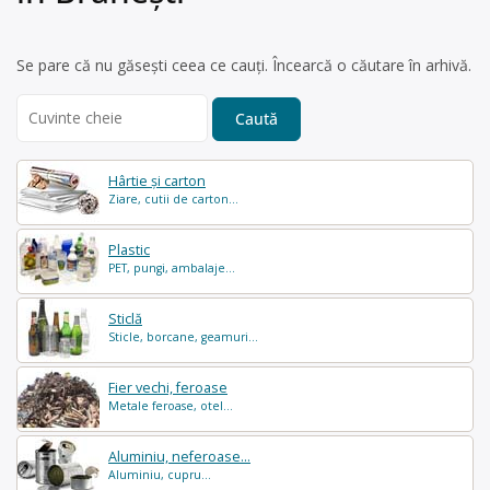
Se pare că nu găsești ceea ce cauți. Încearcă o căutare în arhivă.
Search
for:
Hârtie și carton
Ziare, cutii de carton...
Plastic
PET, pungi, ambalaje...
Sticlă
Sticle, borcane, geamuri...
Fier vechi, feroase
Metale feroase, otel...
Aluminiu, neferoase...
Aluminiu, cupru...