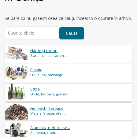
Se pare că nu găsești ceea ce cauți. Încearcă o căutare în arhivă.
Search
for:
Hârtie și carton
Ziare, cutii de carton...
Plastic
PET, pungi, ambalaje...
Sticlă
Sticle, borcane, geamuri...
Fier vechi, feroase
Metale feroase, otel...
Aluminiu, neferoase...
Aluminiu, cupru...