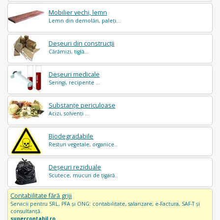
Mobilier vechi, lemn
Lemn din demolări, paleți...
Deșeuri din construcții
Cărămizi, tiglă...
Deșeuri medicale
Seringi, recipente ...
Substanțe periculoase
Acizi, solvenți ...
Biodegradabile
Resturi vegetale, organice..
Deșeuri reziduale
Scutece, mucuri de țigară..
Contabilitate fără griji
Servicii pentru SRL, PFA și ONG: contabilitate, salarizare, e-Factura, SAF-T și
consultanță.
supercontabil.ro