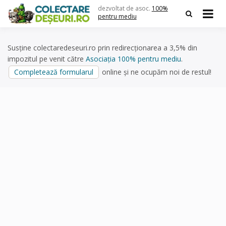
Skip
dezvoltat de asoc.
100%
to
pentru mediu
content
Susține colectaredeseuri.ro prin redirecționarea a 3,5% din
impozitul pe venit către
Asociația 100% pentru mediu
.
Completează formularul
online și ne ocupăm noi de restul!