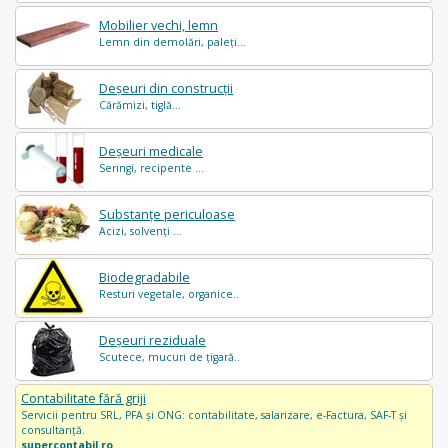
Mobilier vechi, lemn
Lemn din demolări, paleți...
Deșeuri din construcții
Cărămizi, tiglă...
Deșeuri medicale
Seringi, recipente ...
Substanțe periculoase
Acizi, solvenți ...
Biodegradabile
Resturi vegetale, organice..
Deșeuri reziduale
Scutece, mucuri de țigară..
Contabilitate fără griji
Servicii pentru SRL, PFA și ONG: contabilitate, salarizare, e-Factura, SAF-T și
consultanță.
supercontabil.ro