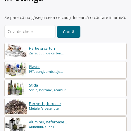
Se pare că nu găsești ceea ce cauți. Încearcă o căutare în arhivă.
Search
for:
Hârtie și carton
Ziare, cutii de carton...
Plastic
PET, pungi, ambalaje...
Sticlă
Sticle, borcane, geamuri...
Fier vechi, feroase
Metale feroase, otel...
Aluminiu, neferoase...
Aluminiu, cupru...