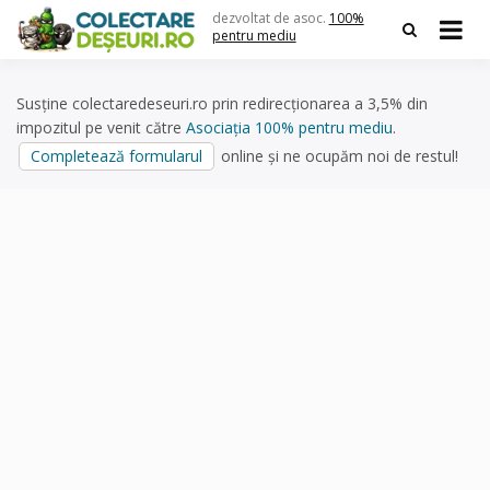
Skip
dezvoltat de asoc.
100%
to
pentru mediu
content
Susține colectaredeseuri.ro prin redirecționarea a 3,5% din
impozitul pe venit către
Asociația 100% pentru mediu
.
Completează formularul
online și ne ocupăm noi de restul!