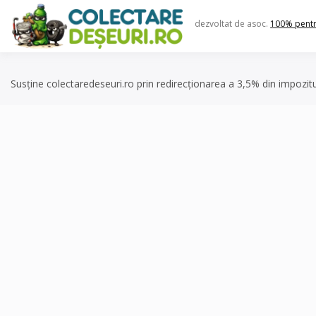
Skip
to
dezvoltat de asoc.
100% pent
content
Susține colectaredeseuri.ro prin redirecționarea a 3,5% din impozit