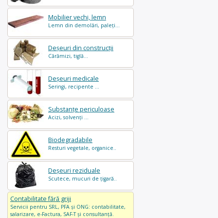
Mobilier vechi, lemn
Lemn din demolări, paleți...
Deșeuri din construcții
Cărămizi, tiglă...
Deșeuri medicale
Seringi, recipente ...
Substanțe periculoase
Acizi, solvenți ...
Biodegradabile
Resturi vegetale, organice..
Deșeuri reziduale
Scutece, mucuri de țigară..
Contabilitate fără griji
Servicii pentru SRL, PFA și ONG: contabilitate,
salarizare, e-Factura, SAF-T și consultanță.