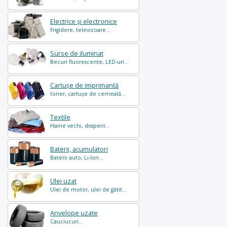
Electrice și electronice
Frigidere, televizoare...
Surse de iluminat
Becuri fluorescente, LED-uri...
Cartușe de imprimantă
toner, cartușe de cerneală...
Textile
Haine vechi, draperii...
Baterii, acumulatori
Baterii auto, Li-Ion...
Ulei uzat
Ulei de motor, ulei de gătit...
Anvelope uzate
Cauciucuri...