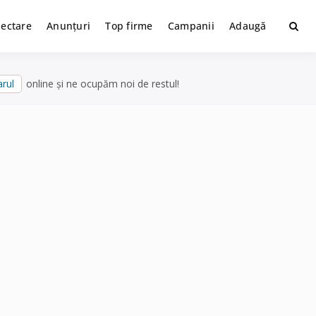
lectare
Anunțuri
Top firme
Campanii
Adaugă
rul
online și ne ocupăm noi de restul!