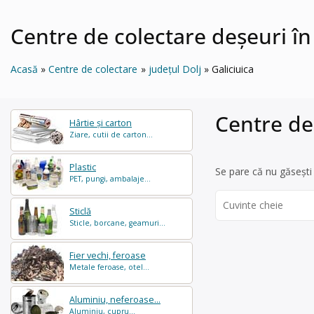
Centre de colectare deșeuri în
Acasă
Centre de colectare
județul Dolj
Galiciuica
Centre de 
Hârtie și carton
Ziare, cutii de carton...
Plastic
Se pare că nu găsești 
PET, pungi, ambalaje...
Search
Sticlă
for:
Sticle, borcane, geamuri...
Fier vechi, feroase
Metale feroase, otel...
Aluminiu, neferoase...
Aluminiu, cupru...