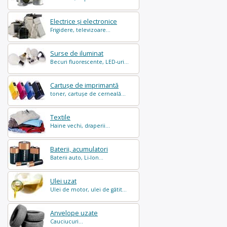
Electrice și electronice
Frigidere, televizoare...
Surse de iluminat
Becuri fluorescente, LED-uri...
Cartușe de imprimantă
toner, cartușe de cerneală...
Textile
Haine vechi, draperii...
Baterii, acumulatori
Baterii auto, Li-Ion...
Ulei uzat
Ulei de motor, ulei de gătit...
Anvelope uzate
Cauciucuri...