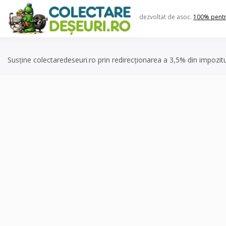
Skip
to
dezvoltat de asoc.
100% pent
content
Susține colectaredeseuri.ro prin redirecționarea a 3,5% din impozit