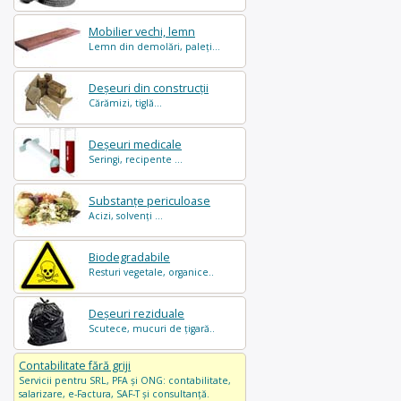
Mobilier vechi, lemn
Lemn din demolări, paleți...
Deșeuri din construcții
Cărămizi, tiglă...
Deșeuri medicale
Seringi, recipente ...
Substanțe periculoase
Acizi, solvenți ...
Biodegradabile
Resturi vegetale, organice..
Deșeuri reziduale
Scutece, mucuri de țigară..
Contabilitate fără griji
Servicii pentru SRL, PFA și ONG: contabilitate,
salarizare, e-Factura, SAF-T și consultanță.