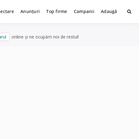
lectare
Anunțuri
Top firme
Campanii
Adaugă
rul
online și ne ocupăm noi de restul!