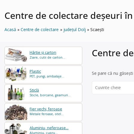
Centre de colectare deșeuri în
Acasă
Centre de colectare
județul Dolj
Scaeşti
Centre de 
Hârtie și carton
Ziare, cutii de carton...
Plastic
Se pare că nu găsești 
PET, pungi, ambalaje...
Search
Sticlă
for:
Sticle, borcane, geamuri...
Fier vechi, feroase
Metale feroase, otel...
Aluminiu, neferoase...
Aluminiu, cupru...