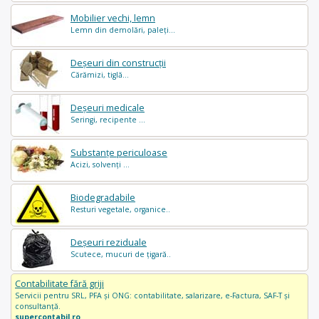
Mobilier vechi, lemn
Lemn din demolări, paleți...
Deșeuri din construcții
Cărămizi, tiglă...
Deșeuri medicale
Seringi, recipente ...
Substanțe periculoase
Acizi, solvenți ...
Biodegradabile
Resturi vegetale, organice..
Deșeuri reziduale
Scutece, mucuri de țigară..
Contabilitate fără griji
Servicii pentru SRL, PFA și ONG: contabilitate, salarizare, e-Factura, SAF-T și
consultanță.
supercontabil.ro