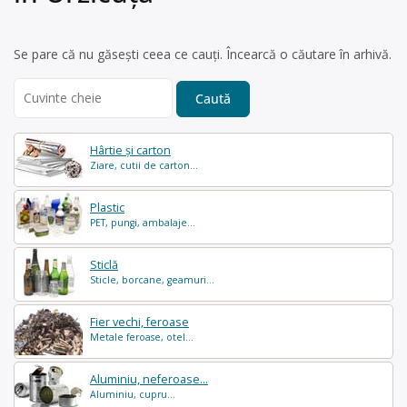
Se pare că nu găsești ceea ce cauți. Încearcă o căutare în arhivă.
Search
for:
Hârtie și carton
Ziare, cutii de carton...
Plastic
PET, pungi, ambalaje...
Sticlă
Sticle, borcane, geamuri...
Fier vechi, feroase
Metale feroase, otel...
Aluminiu, neferoase...
Aluminiu, cupru...