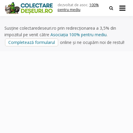
Skip
dezvoltat de asoc.
100%
to
pentru mediu
content
Susține colectaredeseuri.ro prin redirecționarea a 3,5% din
impozitul pe venit către
Asociația 100% pentru mediu
.
Completează formularul
online și ne ocupăm noi de restul!