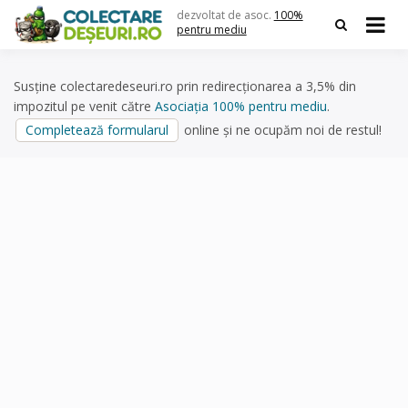
Skip
dezvoltat de asoc.
100%
to
pentru mediu
content
Susține colectaredeseuri.ro prin redirecționarea a 3,5% din
impozitul pe venit către
Asociația 100% pentru mediu
.
Completează formularul
online și ne ocupăm noi de restul!