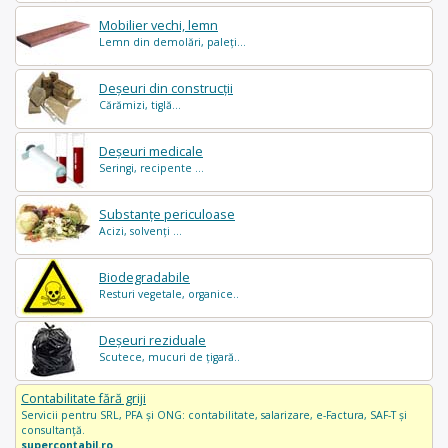
Mobilier vechi, lemn
Lemn din demolări, paleți...
Deșeuri din construcții
Cărămizi, tiglă...
Deșeuri medicale
Seringi, recipente ...
Substanțe periculoase
Acizi, solvenți ...
Biodegradabile
Resturi vegetale, organice..
Deșeuri reziduale
Scutece, mucuri de țigară..
Contabilitate fără griji
Servicii pentru SRL, PFA și ONG: contabilitate, salarizare, e-Factura, SAF-T și
consultanță.
supercontabil.ro