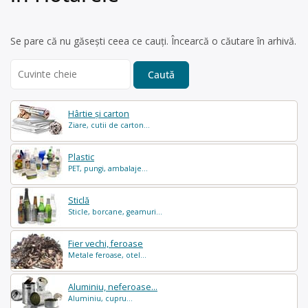
Se pare că nu găsești ceea ce cauți. Încearcă o căutare în arhivă.
Search
for:
Hârtie și carton
Ziare, cutii de carton...
Plastic
PET, pungi, ambalaje...
Sticlă
Sticle, borcane, geamuri...
Fier vechi, feroase
Metale feroase, otel...
Aluminiu, neferoase...
Aluminiu, cupru...