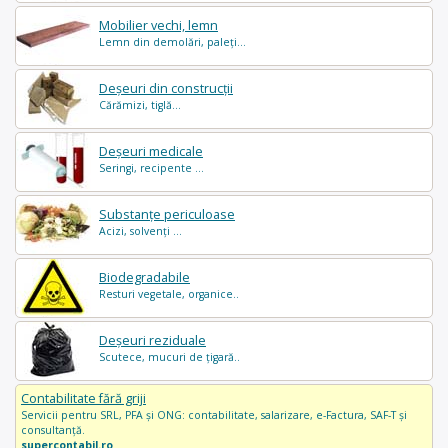
Mobilier vechi, lemn
Lemn din demolări, paleți...
Deșeuri din construcții
Cărămizi, tiglă...
Deșeuri medicale
Seringi, recipente ...
Substanțe periculoase
Acizi, solvenți ...
Biodegradabile
Resturi vegetale, organice..
Deșeuri reziduale
Scutece, mucuri de țigară..
Contabilitate fără griji
Servicii pentru SRL, PFA și ONG: contabilitate, salarizare, e-Factura, SAF-T și
consultanță.
supercontabil.ro