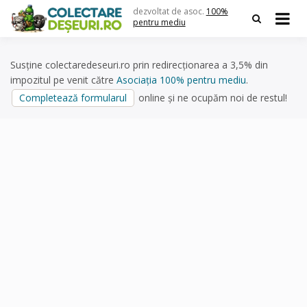
Skip
dezvoltat de asoc.
100%
to
pentru mediu
content
Susține colectaredeseuri.ro prin redirecționarea a 3,5% din
impozitul pe venit către
Asociația 100% pentru mediu
.
Completează formularul
online și ne ocupăm noi de restul!