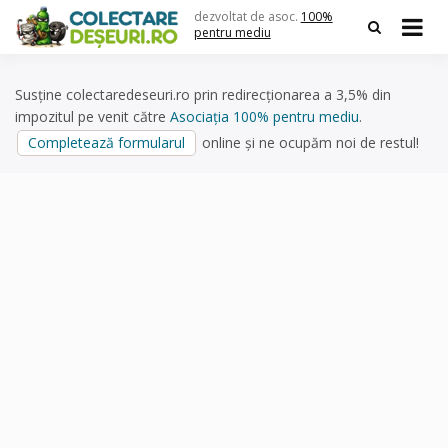
Skip
dezvoltat de asoc.
100%
to
pentru mediu
content
Susține colectaredeseuri.ro prin redirecționarea a 3,5% din
impozitul pe venit către
Asociația 100% pentru mediu
.
Completează formularul
online și ne ocupăm noi de restul!