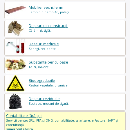
Mobilier vechi, lemn
Lemn din demolări, paleți...
Deșeuri din construcții
Cărămizi, tiglă...
Deșeuri medicale
Seringi, recipente ...
Substanțe periculoase
Acizi, solvenți ...
Biodegradabile
Resturi vegetale, organice..
Deșeuri reziduale
Scutece, mucuri de țigară..
Contabilitate fără griji
Servicii pentru SRL, PFA și ONG: contabilitate, salarizare, e-Factura, SAF-T și
consultanță.
supercontabil.ro