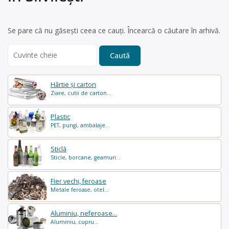
Se pare că nu găsești ceea ce cauți. Încearcă o căutare în arhivă.
Search
for:
Hârtie și carton
Ziare, cutii de carton...
Plastic
PET, pungi, ambalaje...
Sticlă
Sticle, borcane, geamuri...
Fier vechi, feroase
Metale feroase, otel...
Aluminiu, neferoase...
Aluminiu, cupru...