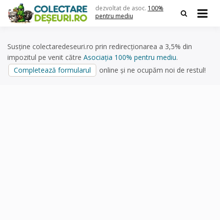
Skip
dezvoltat de asoc.
100%
to
pentru mediu
content
Susține colectaredeseuri.ro prin redirecționarea a 3,5% din
impozitul pe venit către
Asociația 100% pentru mediu
.
Completează formularul
online și ne ocupăm noi de restul!