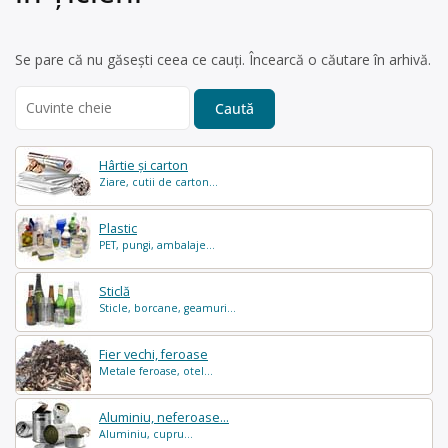
Se pare că nu găsești ceea ce cauți. Încearcă o căutare în arhivă.
Search
for:
Hârtie și carton
Ziare, cutii de carton...
Plastic
PET, pungi, ambalaje...
Sticlă
Sticle, borcane, geamuri...
Fier vechi, feroase
Metale feroase, otel...
Aluminiu, neferoase...
Aluminiu, cupru...