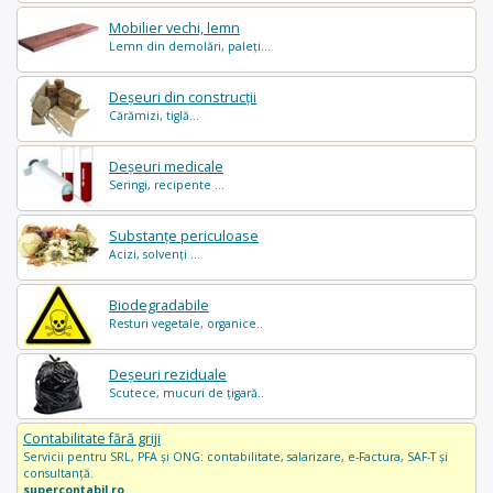
Mobilier vechi, lemn
Lemn din demolări, paleți...
Deșeuri din construcții
Cărămizi, tiglă...
Deșeuri medicale
Seringi, recipente ...
Substanțe periculoase
Acizi, solvenți ...
Biodegradabile
Resturi vegetale, organice..
Deșeuri reziduale
Scutece, mucuri de țigară..
Contabilitate fără griji
Servicii pentru SRL, PFA și ONG: contabilitate, salarizare, e-Factura, SAF-T și
consultanță.
supercontabil.ro