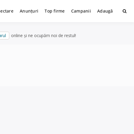
lectare
Anunțuri
Top firme
Campanii
Adaugă
rul
online și ne ocupăm noi de restul!