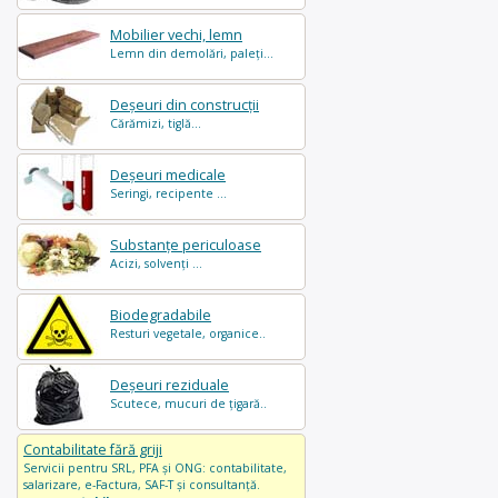
Mobilier vechi, lemn
Lemn din demolări, paleți...
Deșeuri din construcții
Cărămizi, tiglă...
Deșeuri medicale
Seringi, recipente ...
Substanțe periculoase
Acizi, solvenți ...
Biodegradabile
Resturi vegetale, organice..
Deșeuri reziduale
Scutece, mucuri de țigară..
Contabilitate fără griji
Servicii pentru SRL, PFA și ONG: contabilitate,
salarizare, e-Factura, SAF-T și consultanță.