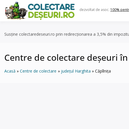
Skip
to
dezvoltat de asoc.
100% pent
content
Susține colectaredeseuri.ro prin redirecționarea a 3,5% din impozit
Centre de colectare deșeuri în
Acasă
Centre de colectare
județul Harghita
Căpîlniţa