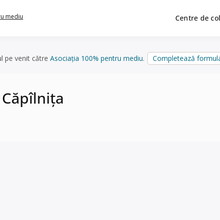
ru mediu
Centre de co
ul pe venit către
Asociația 100% pentru mediu
.
Completează formula
 Căpîlniţa