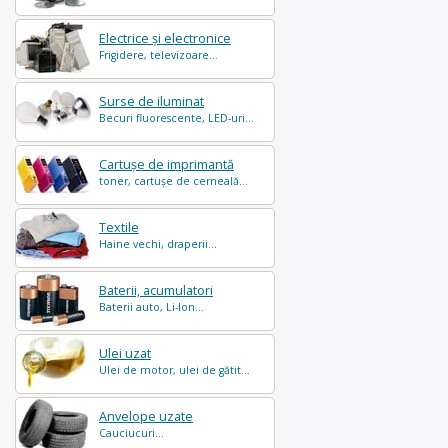
Electrice și electronice
Frigidere, televizoare...
Surse de iluminat
Becuri fluorescente, LED-uri...
Cartușe de imprimantă
toner, cartușe de cerneală...
Textile
Haine vechi, draperii...
Baterii, acumulatori
Baterii auto, Li-Ion...
Ulei uzat
Ulei de motor, ulei de gătit...
Anvelope uzate
Cauciucuri...