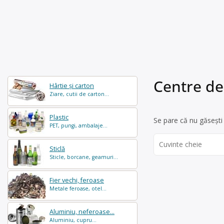
Centre de 
Hârtie și carton
Ziare, cutii de carton...
Plastic
Se pare că nu găsești 
PET, pungi, ambalaje...
Search
Sticlă
for:
Sticle, borcane, geamuri...
Fier vechi, feroase
Metale feroase, otel...
Aluminiu, neferoase...
Aluminiu, cupru...