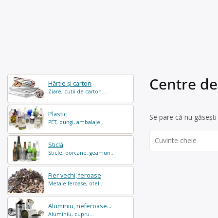
Centre de
Hârtie și carton
Ziare, cutii de carton...
Plastic
Se pare că nu găsești 
PET, pungi, ambalaje...
Search
Sticlă
for:
Sticle, borcane, geamuri...
Fier vechi, feroase
Metale feroase, otel...
Aluminiu, neferoase...
Aluminiu, cupru...