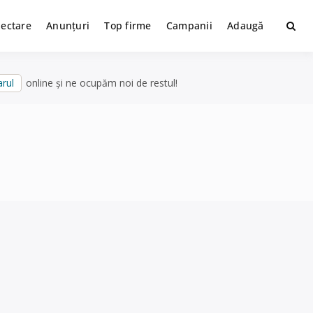
lectare
Anunțuri
Top firme
Campanii
Adaugă
rul
online și ne ocupăm noi de restul!