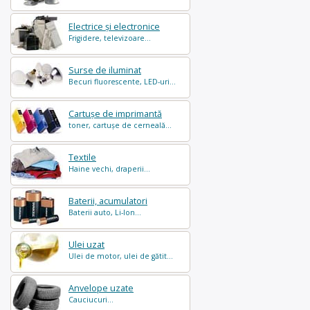
Electrice și electronice
Frigidere, televizoare...
Surse de iluminat
Becuri fluorescente, LED-uri...
Cartușe de imprimantă
toner, cartușe de cerneală...
Textile
Haine vechi, draperii...
Baterii, acumulatori
Baterii auto, Li-Ion...
Ulei uzat
Ulei de motor, ulei de gătit...
Anvelope uzate
Cauciucuri...