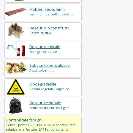
Mobilier vechi, lemn
Lemn din demolări, paleți...
Deșeuri din construcții
Cărămizi, tiglă...
Deșeuri medicale
Seringi, recipente ...
Substanțe periculoase
Acizi, solvenți ...
Biodegradabile
Resturi vegetale, organice..
Deșeuri reziduale
Scutece, mucuri de țigară..
Contabilitate fără griji
Servicii pentru SRL, PFA și ONG: contabilitate,
salarizare, e-Factura, SAF-T și consultanță.