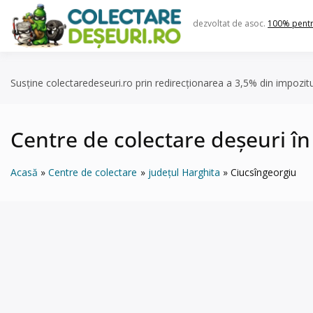
Skip
to
dezvoltat de asoc.
100% pent
content
Susține colectaredeseuri.ro prin redirecționarea a 3,5% din impozit
Centre de colectare deșeuri în
Acasă
Centre de colectare
județul Harghita
Ciucsîngeorgiu