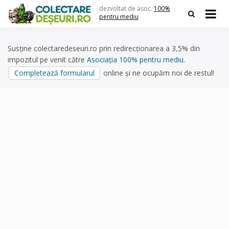
Skip
dezvoltat de asoc.
100%
to
pentru mediu
content
Susține colectaredeseuri.ro prin redirecționarea a 3,5% din
impozitul pe venit către
Asociația 100% pentru mediu
.
Completează formularul
online și ne ocupăm noi de restul!