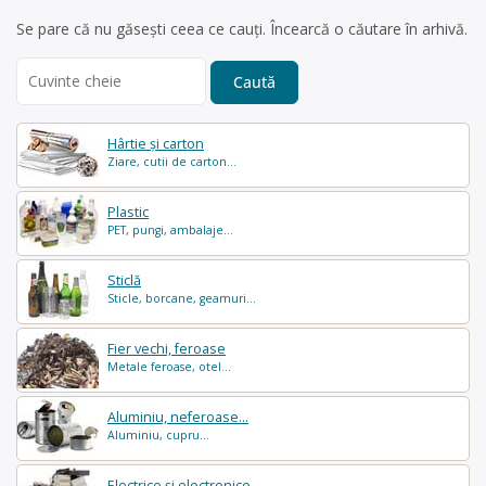
Se pare că nu găsești ceea ce cauți. Încearcă o căutare în arhivă.
Search
for:
Hârtie și carton
Ziare, cutii de carton...
Plastic
PET, pungi, ambalaje...
Sticlă
Sticle, borcane, geamuri...
Fier vechi, feroase
Metale feroase, otel...
Aluminiu, neferoase...
Aluminiu, cupru...
Electrice și electronice