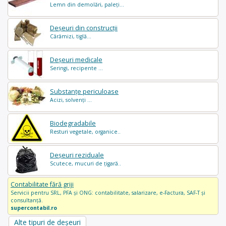
Lemn din demolări, paleți...
Deșeuri din construcții
Cărămizi, tiglă...
Deșeuri medicale
Seringi, recipente ...
Substanțe periculoase
Acizi, solvenți ...
Biodegradabile
Resturi vegetale, organice..
Deșeuri reziduale
Scutece, mucuri de țigară..
Contabilitate fără griji
Servicii pentru SRL, PFA și ONG: contabilitate, salarizare, e-Factura, SAF-T și
consultanță.
supercontabil.ro
Alte tipuri de deșeuri