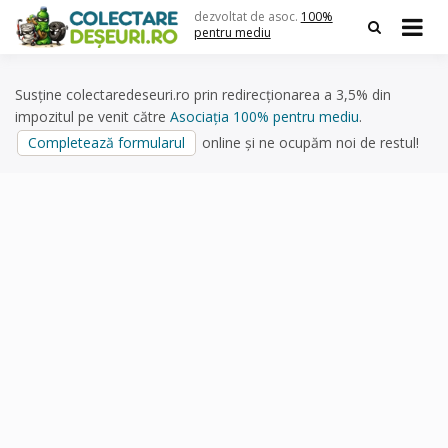
Skip
dezvoltat de asoc.
100%
to
pentru mediu
content
Susține colectaredeseuri.ro prin redirecționarea a 3,5% din
impozitul pe venit către
Asociația 100% pentru mediu
.
Completează formularul
online și ne ocupăm noi de restul!