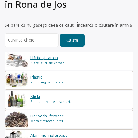
în Rona de Jos
Se pare că nu găsești ceea ce cauți. Încearcă o căutare în arhivă.
Search
for:
Hârtie și carton
Ziare, cutii de carton...
Plastic
PET, pungi, ambalaje...
Sticlă
Sticle, borcane, geamuri...
Fier vechi, feroase
Metale feroase, otel...
Aluminiu, neferoase...