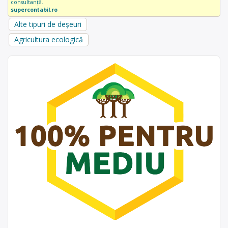
consultanță.
supercontabil.ro
Alte tipuri de deșeuri
Agricultura ecologică