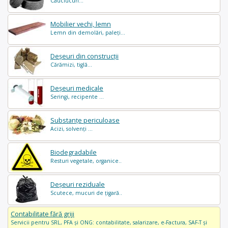
Cauciucuri...
Mobilier vechi, lemn
Lemn din demolări, paleți...
Deșeuri din construcții
Cărămizi, tiglă...
Deșeuri medicale
Seringi, recipente ...
Substanțe periculoase
Acizi, solvenți ...
Biodegradabile
Resturi vegetale, organice..
Deșeuri reziduale
Scutece, mucuri de țigară..
Contabilitate fără griji
Servicii pentru SRL, PFA și ONG: contabilitate, salarizare, e-Factura, SAF-T și