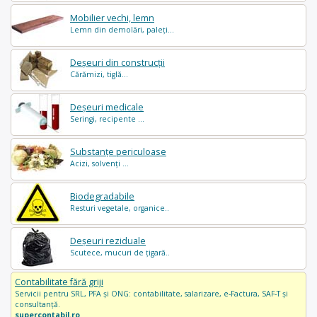
Mobilier vechi, lemn
Lemn din demolări, paleți...
Deșeuri din construcții
Cărămizi, tiglă...
Deșeuri medicale
Seringi, recipente ...
Substanțe periculoase
Acizi, solvenți ...
Biodegradabile
Resturi vegetale, organice..
Deșeuri reziduale
Scutece, mucuri de țigară..
Contabilitate fără griji
Servicii pentru SRL, PFA și ONG: contabilitate, salarizare, e-Factura, SAF-T și
consultanță.
supercontabil.ro