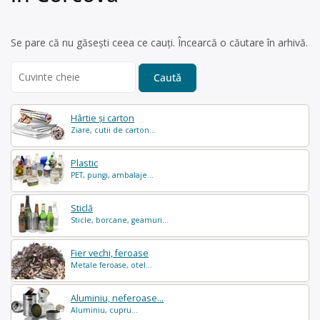
Se pare că nu găsești ceea ce cauți. Încearcă o căutare în arhivă.
Search
for:
Hârtie și carton
Ziare, cutii de carton...
Plastic
PET, pungi, ambalaje...
Sticlă
Sticle, borcane, geamuri...
Fier vechi, feroase
Metale feroase, otel...
Aluminiu, neferoase...
Aluminiu, cupru...