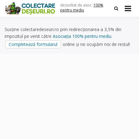
Skip
dezvoltat de asoc.
100%
to
pentru mediu
content
Susține colectaredeseuri.ro prin redirecționarea a 3,5% din
impozitul pe venit către
Asociația 100% pentru mediu
.
Completează formularul
online și ne ocupăm noi de restul!